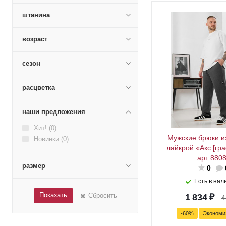
штанина
возраст
сезон
расцветка
наши предложения
Хит! (
0
)
Мужские брюки и
Новинки (
0
)
лайкрой «Акс [гр
арт 880
размер
0
Есть в нал
Показать
Сбросить
1 834
₽
4
-
60
%
Эконом