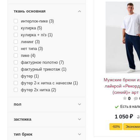
ткань основная
интерлок-пике (
3
)
кулирка (
5
)
кулирка + п/э (
1
)
лининг (
3
)
нет типа (
3
)
пике (
4
)
фактурное полотно (
7
)
фактурный трикотаж (
1
)
футер (
1
)
Мужские брюки и
футер 2-х нитка с начесом (
1
)
лайкрой «Рекорд
футер 2х нитка (
2
)
(синий)» арт
футер 2х нитка + лайкра (
5
)
0
футер 3х нитка (
1
)
пол
Есть в нал
футер 3х нитка диагональ
компакт (
3
)
1 050
₽
2
застежка
футер 3х нитка с начесом (
4
)
футер 3х нитка+лайкра (
4
)
-
60
%
Эконом
футер с начесом (
2
)
тип брюк