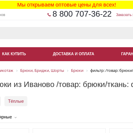
Мы открываем оптовые цены для всех!
8 800 707-36-22
нов
Заказать 
КАК КУПИТЬ
ДОСТАВКА И ОПЛАТА
ГАРА
икотаж
Брюки, Бриджи, Шорты
Брюки
фильтр: /товар: брюки/
ки из Иваново /товар: брюки/ткань: 
Тёплые
ярные