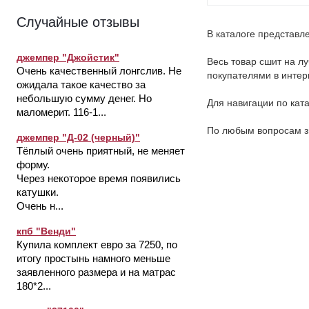
Случайные отзывы
В каталоге представл
джемпер "Джойстик"
Весь товар сшит на л
Очень качественный лонгслив. Не
покупателями в интер
ожидала такое качество за
небольшую сумму денег. Но
Для навигации по кат
маломерит. 116-1...
По любым вопросам з
джемпер "Д-02 (черный)"
Тёплый очень приятный, не меняет
форму.
Через некоторое время появились
катушки.
Очень н...
кпб "Венди"
Купила комплект евро за 7250, по
итогу простынь намного меньше
заявленного размера и на матрас
180*2...