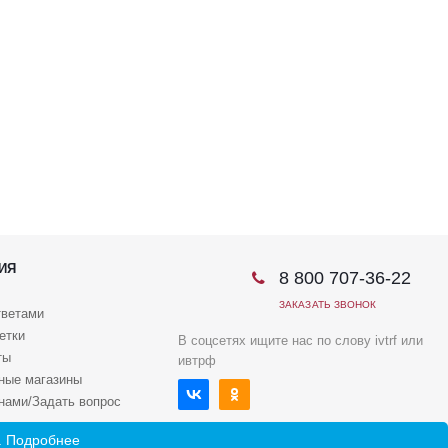
ИЯ
8 800 707-36-22
ЗАКАЗАТЬ ЗВОНОК
тветами
етки
В соцсетях ищите нас по слову ivtrf или
ты
ивтрф
ные магазины
 нами/Задать вопрос
.
Подробнее