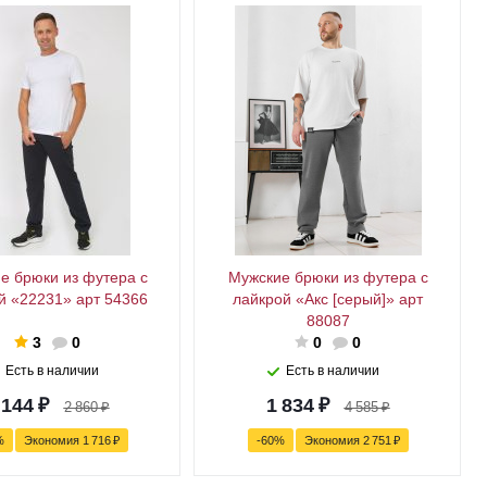
е брюки из футера с
Мужские брюки из футера с
й «22231» арт 54366
лайкрой «Акс [серый]» арт
88087
3
0
0
0
Есть в наличии
Есть в наличии
 144
₽
1 834
₽
2 860
₽
4 585
₽
%
Экономия
1 716
₽
-
60
%
Экономия
2 751
₽