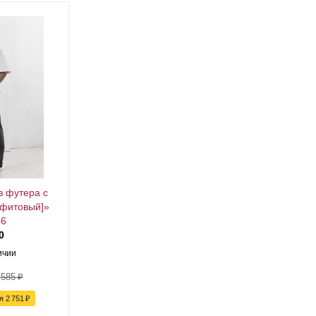
з футера с
афитовый]»
86
0
ичии
 585
₽
ия
2 751
₽