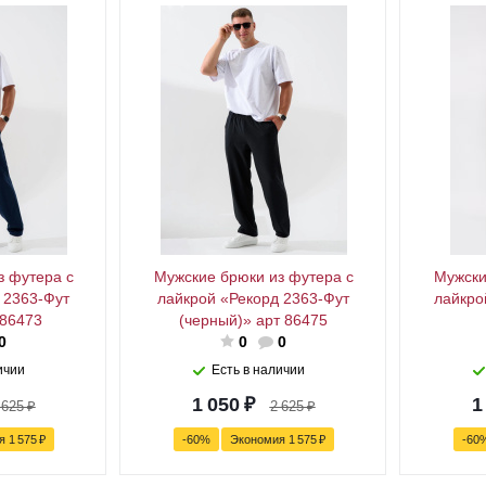
з футера с
Мужские брюки из футера с
Мужски
 2363-Фут
лайкрой «Рекорд 2363-Фут
лайкро
 86473
(черный)» арт 86475
0
0
0
ичии
Есть в наличии
1 050
₽
1
 625
₽
2 625
₽
ия
1 575
₽
-
60
%
Экономия
1 575
₽
-
60