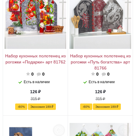
Набор кухонных полотенец из
Набор кухонных полотенец из
рогожки «Подарки» арт 81762
рогожки «Путь богатства» арт
81766
0
0
0
0
Есть в наличии
Есть в наличии
126
₽
126
₽
315
₽
315
₽
-
60
%
Экономия
189
₽
-
60
%
Экономия
189
₽