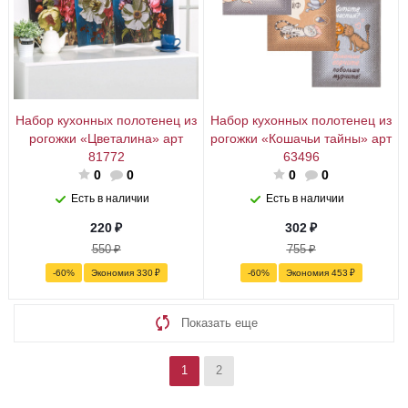
Набор кухонных полотенец из
Набор кухонных полотенец из
рогожки «Цветалина» арт
рогожки «Кошачьи тайны» арт
81772
63496
0
0
0
0
Есть в наличии
Есть в наличии
220
₽
302
₽
550
₽
755
₽
-
60
%
Экономия
330
₽
-
60
%
Экономия
453
₽
Показать еще
1
2