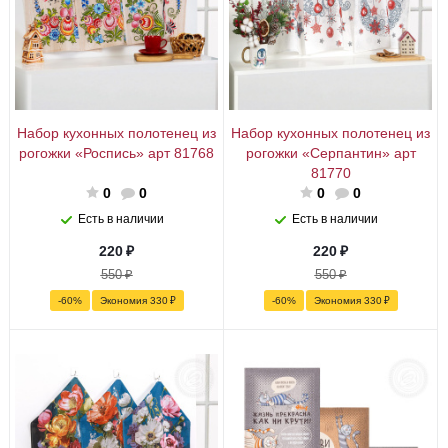
Набор кухонных полотенец из
Набор кухонных полотенец из
рогожки «Роспись» арт 81768
рогожки «Серпантин» арт
81770
0
0
0
0
Есть в наличии
Есть в наличии
220
₽
220
₽
550
₽
550
₽
-
60
%
Экономия
330
₽
-
60
%
Экономия
330
₽