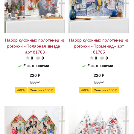
Набор кухонных полотенец из
Набор кухонных полотенец из
рогожки «Полярная звезда»
рогожки «Променад» арт
арт 81763
81765
0
0
0
0
Есть в наличии
Есть в наличии
220
₽
220
₽
550
₽
550
₽
-
60
%
Экономия
330
₽
-
60
%
Экономия
330
₽