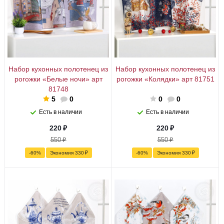
Набор кухонных полотенец из
Набор кухонных полотенец из
рогожки «Белые ночи» арт
рогожки «Колядки» арт 81751
81748
5
0
0
0
Есть в наличии
Есть в наличии
220
₽
220
₽
550
₽
550
₽
-
60
%
Экономия
330
₽
-
60
%
Экономия
330
₽