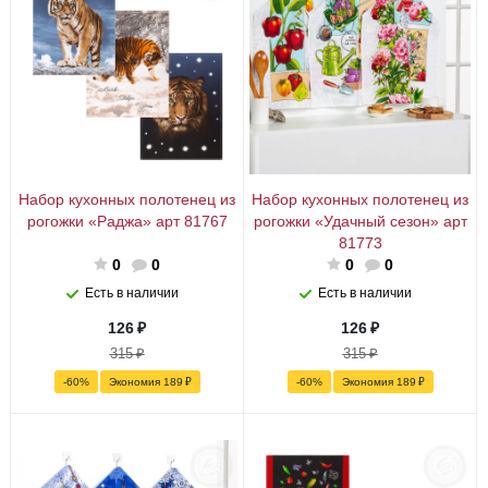
Набор кухонных полотенец из
Набор кухонных полотенец из
рогожки «Раджа» арт 81767
рогожки «Удачный сезон» арт
81773
0
0
0
0
Есть в наличии
Есть в наличии
126
₽
126
₽
315
₽
315
₽
-
60
%
Экономия
189
₽
-
60
%
Экономия
189
₽