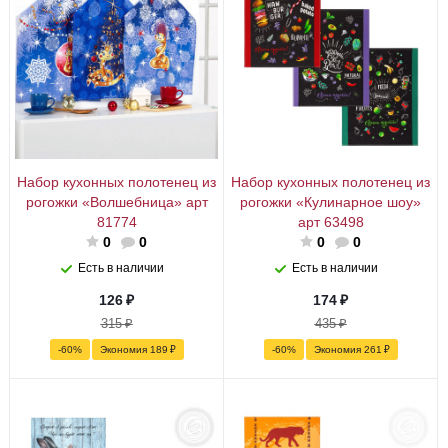
Набор кухонных полотенец из
Набор кухонных полотенец из
рогожки «Волшебница» арт
рогожки «Кулинарное шоу»
81774
арт 63498
0
0
0
0
Есть в наличии
Есть в наличии
126
₽
174
₽
315
₽
435
₽
-
60
%
Экономия
189
₽
-
60
%
Экономия
261
₽