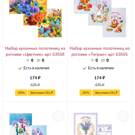
Набор кухонных полотенец из
Набор кухонных полотенец из
рогожки «Цветник» арт 63558
рогожки «Тигран» арт 63555
0
0
0
0
Есть в наличии
Есть в наличии
174
₽
174
₽
435
₽
435
₽
-
60
%
Экономия
261
₽
-
60
%
Экономия
261
₽