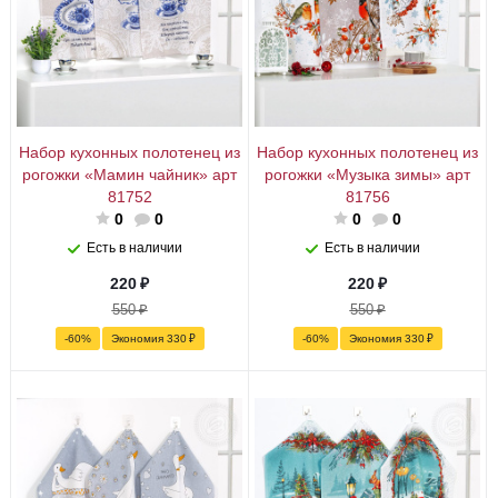
Набор кухонных полотенец из
Набор кухонных полотенец из
рогожки «Мамин чайник» арт
рогожки «Музыка зимы» арт
81752
81756
0
0
0
0
Есть в наличии
Есть в наличии
220
₽
220
₽
550
₽
550
₽
-
60
%
Экономия
330
₽
-
60
%
Экономия
330
₽