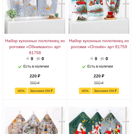
Набор кухонных полотенец из
Набор кухонных полотенец из
рогожки «Обниманго» арт
рогожки «Огонёк» арт 81759
81758
0
0
0
0
Есть в наличии
Есть в наличии
220
₽
220
₽
550
₽
550
₽
-
60
%
Экономия
330
₽
-
60
%
Экономия
330
₽