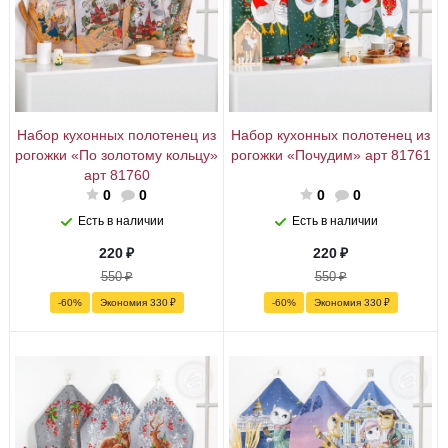
Набор кухонных полотенец из
Набор кухонных полотенец из
рогожки «По золотому кольцу»
рогожки «Почудим» арт 81761
арт 81760
0
0
0
0
Есть в наличии
Есть в наличии
220
₽
220
₽
550
₽
550
₽
-
60
%
Экономия
330
₽
-
60
%
Экономия
330
₽