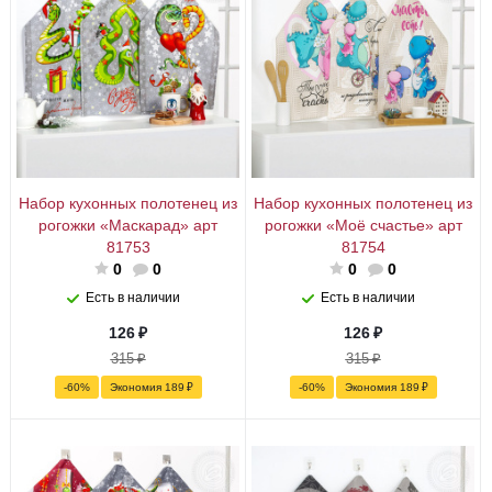
Набор кухонных полотенец из
Набор кухонных полотенец из
рогожки «Маскарад» арт
рогожки «Моё счастье» арт
81753
81754
0
0
0
0
Есть в наличии
Есть в наличии
126
₽
126
₽
315
₽
315
₽
-
60
%
Экономия
189
₽
-
60
%
Экономия
189
₽