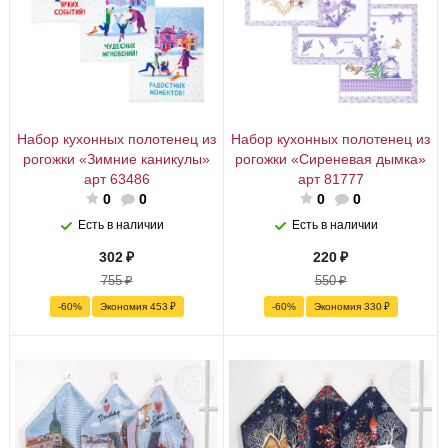
Набор кухонных полотенец из
Набор кухонных полотенец из
рогожки «Зимние каникулы»
рогожки «Сиреневая дымка»
арт 63486
арт 81777
0
0
0
0
Есть в наличии
Есть в наличии
302
₽
220
₽
755
₽
550
₽
-
60
%
Экономия
453
₽
-
60
%
Экономия
330
₽