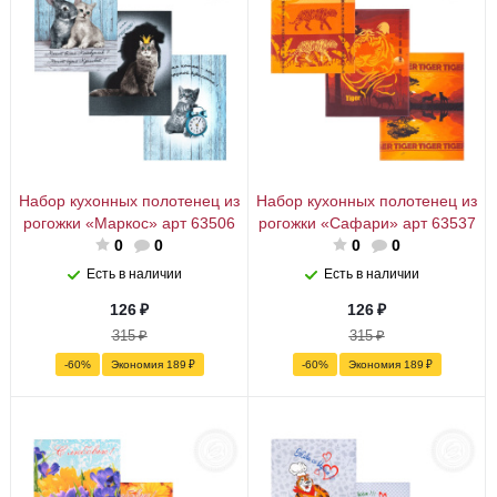
Набор кухонных полотенец из
Набор кухонных полотенец из
рогожки «Маркос» арт 63506
рогожки «Сафари» арт 63537
0
0
0
0
Есть в наличии
Есть в наличии
126
₽
126
₽
315
₽
315
₽
-
60
%
Экономия
189
₽
-
60
%
Экономия
189
₽