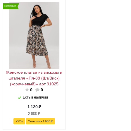
НОВИНКИ
Женское платье из вискозы и
штапеля «Пл-88 (Шт/Виск)
(коричневый)» арт 91025
0
0
Есть в наличии
1 120
₽
2 800
₽
-
60
%
Экономия
1 680
₽