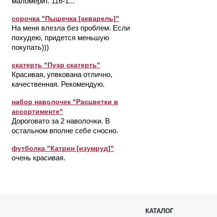
маломерит. 116-1...
сорочка "Пышечка [акварель]"
На меня влезла без проблем. Если
похудею, придется меньшую
покупать)))
скатерть "Пуэр скатерть"
Красивая, упвкована отлично,
качественная. Рекомендую.
набор наволочек "Расцветки в
ассортименте"
Дороговато за 2 наволочки. В
остальном вполне себе сносно.
футболка "Катрин [изумруд]"
очень красивая.
КАТАЛОГ