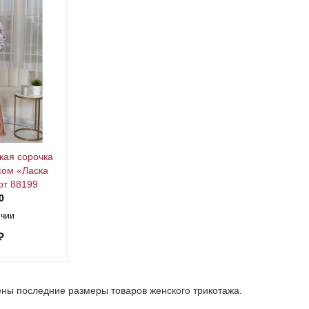
кая сорочка
сом «Ласка
рт 88199
0
ичии
₽
ены последние размеры товаров женского трикотажа.