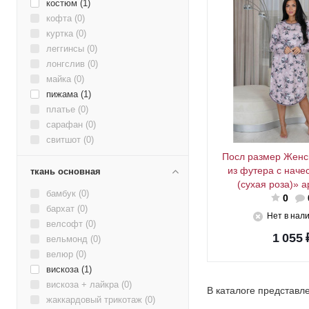
костюм (
1
)
кофта (
0
)
куртка (
0
)
леггинсы (
0
)
лонгслив (
0
)
майка (
0
)
пижама (
1
)
платье (
0
)
сарафан (
0
)
свитшот (
0
)
сорочка (
1
)
Посл размер Женс
из футера с наче
термолонгслив (
0
)
ткань основная
(сухая роза)» а
толстовка (
0
)
бамбук (
0
)
0
туника (
0
)
бархат (
0
)
футболка (
0
)
Нет в нал
велсофт (
0
)
халат (
0
)
1 055
вельмонд (
0
)
велюр (
0
)
вискоза (
1
)
вискоза + лайкра (
0
)
В каталоге представл
жаккардовый трикотаж (
0
)