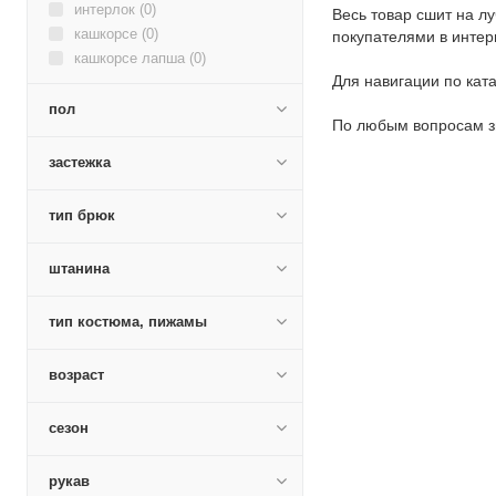
интерлок (
0
)
Весь товар сшит на л
кашкорсе (
0
)
покупателями в интер
кашкорсе лапша (
0
)
Для навигации по кат
компьютерка (
1
)
кулирка (
4
)
пол
По любым вопросам з
кулирка + лайкра (
0
)
кулирка меланж (
0
)
застежка
кулирка пенье (
0
)
кулирка с лайкрой пенье (
0
)
тип брюк
лакоста (
0
)
лапша трикотажная (
0
)
штанина
лининг (
0
)
махра (
0
)
тип костюма, пижамы
п/э (
0
)
рибана (
0
)
возраст
рибана с начесом (
0
)
стрейч-велюр (
0
)
футер 2-х нитка с начесом (
1
)
сезон
футер 2х нитка (
0
)
футер 2х нитка + лайкра (
0
)
рукав