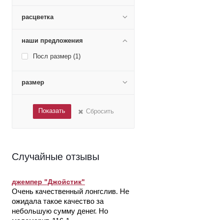
футер 2х нитка пенье фирча
(
0
)
футер 2х нитка с лайкрой
расцветка
пенье (
0
)
футер 3х нитка с начесом (
0
)
наши предложения
футер с начесом (
1
)
штапель (
0
)
Посл размер (
1
)
размер
Показать
Сбросить
Случайные отзывы
джемпер "Джойстик"
Очень качественный лонгслив. Не
ожидала такое качество за
небольшую сумму денег. Но