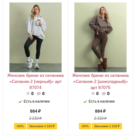
Женские брюки из селаника
Женские брюки из селаника
«Силаник-2 [черный]» арт
«Силаник-2 [шоколадный]»
87074
арт 87075
0
0
0
0
Есть в наличии
Есть в наличии
884
₽
884
₽
2 210
₽
2 210
₽
-
60
%
Экономия
1 326
₽
-
60
%
Экономия
1 326
₽