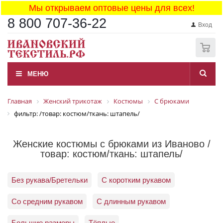
Мы открываем оптовые цены для всех!
8 800 707-36-22
Вход
0
МЕНЮ
Главная
Женский трикотаж
Костюмы
С брюками
фильтр: /товар: костюм/ткань: штапель/
Женские костюмы с брюками из Иваново /
товар: костюм/ткань: штапель/
Без рукава/Бретельки
С коротким рукавом
Со средним рукавом
С длинным рукавом
Большие размеры
Тёплые