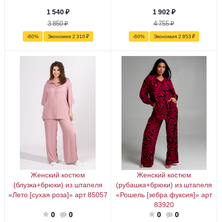
1 540
₽
1 902
₽
3 850
₽
4 755
₽
-
60
%
Экономия
2 310
₽
-
60
%
Экономия
2 853
₽
Женский костюм
Женский костюм
(блузка+брюки) из штапеля
(рубашка+брюки) из штапеля
«Лето [сухая роза]» арт 85057
«Рошель [зебра фуксия]» арт
83920
0
0
0
0