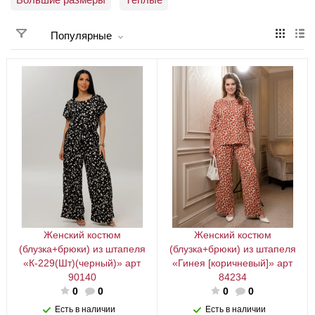
Популярные
Женский костюм
Женский костюм
(блузка+брюки) из штапеля
(блузка+брюки) из штапеля
«К-229(Шт)(черный)» арт
«Гинея [коричневый]» арт
90140
84234
0
0
0
0
Есть в наличии
Есть в наличии