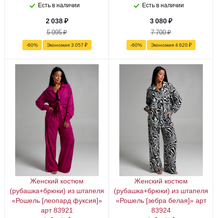
Есть в наличии
Есть в наличии
2 038
₽
3 080
₽
5 095
₽
7 700
₽
-
60
%
Экономия
3 057
₽
-
60
%
Экономия
4 620
₽
Женский костюм
Женский костюм
(рубашка+брюки) из штапеля
(рубашка+брюки) из штапеля
«Рошель [леопард фуксия]»
«Рошель [зебра белая]» арт
арт 83921
83924