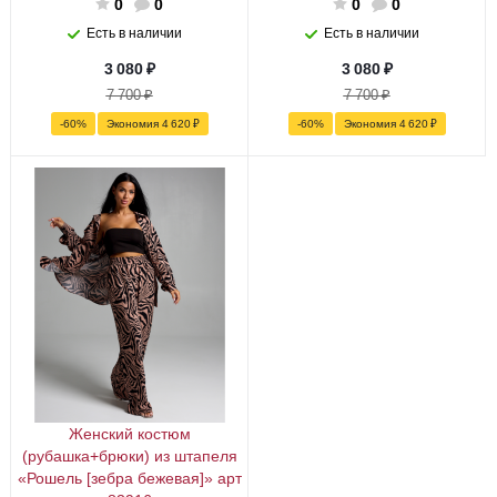
0
0
0
0
Есть в наличии
Есть в наличии
3 080
₽
3 080
₽
7 700
₽
7 700
₽
-
60
%
Экономия
4 620
₽
-
60
%
Экономия
4 620
₽
Женский костюм
(рубашка+брюки) из штапеля
«Рошель [зебра бежевая]» арт