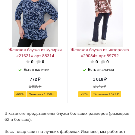
Женская блузка из кулирки
Женская блузка из интерлока
«21621» арт 88314
«29034» арт 89792
0
0
0
0
Есть в наличии
Есть в наличии
772
₽
1 018
₽
1 930
₽
2 545
₽
-
60
%
Экономия
1 158
₽
-
60
%
Экономия
1 527
₽
В каталоге представлены блузки больших размеров (размеров
62 и больше).
Весь товар сшит на лучших фабриках Иваново, мы работает