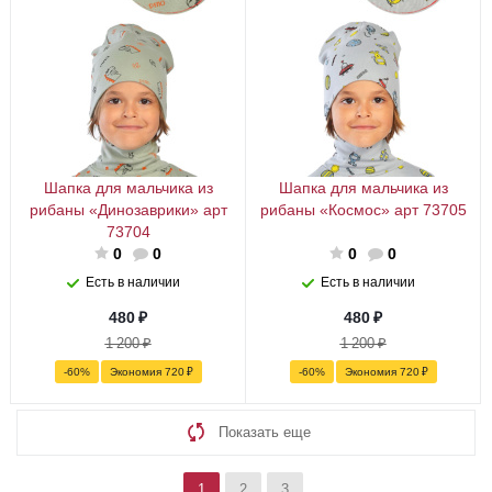
Шапка для мальчика из
Шапка для мальчика из
рибаны «Динозаврики» арт
рибаны «Космос» арт 73705
73704
0
0
0
0
Есть в наличии
Есть в наличии
480
₽
480
₽
1 200
₽
1 200
₽
-
60
%
Экономия
720
₽
-
60
%
Экономия
720
₽
Показать еще
1
2
3