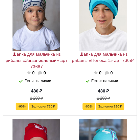
Шапка для мальчика из
Шапка для мальчика из
рибаны «Зигзаг-зеленый» арт
рибаны «Полоса 1» арт 73694
73687
0
0
0
0
Есть в наличии
Есть в наличии
480
₽
480
₽
1 200
₽
1 200
₽
-
60
%
Экономия
720
₽
-
60
%
Экономия
720
₽