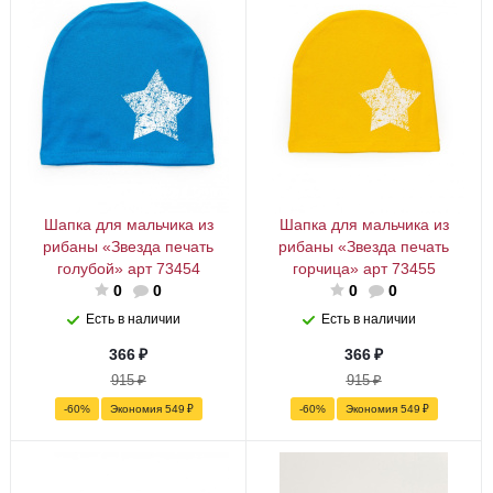
Шапка для мальчика из
Шапка для мальчика из
рибаны «Звезда печать
рибаны «Звезда печать
голубой» арт 73454
горчица» арт 73455
0
0
0
0
Есть в наличии
Есть в наличии
366
₽
366
₽
915
₽
915
₽
-
60
%
Экономия
549
₽
-
60
%
Экономия
549
₽