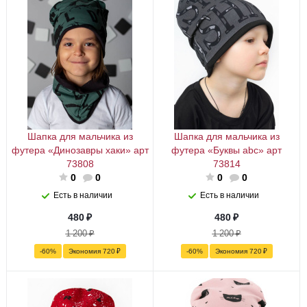
Шапка для мальчика из
Шапка для мальчика из
футера «Динозавры хаки» арт
футера «Буквы abc» арт
73808
73814
0
0
0
0
Есть в наличии
Есть в наличии
480
₽
480
₽
1 200
₽
1 200
₽
-
60
%
Экономия
720
₽
-
60
%
Экономия
720
₽