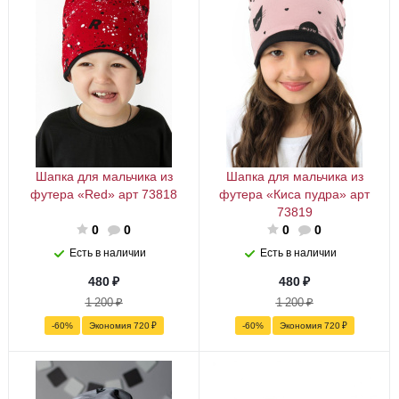
Шапка для мальчика из
Шапка для мальчика из
футера «Red» арт 73818
футера «Киса пудра» арт
73819
0
0
0
0
Есть в наличии
Есть в наличии
480
₽
480
₽
1 200
₽
1 200
₽
-
60
%
Экономия
720
₽
-
60
%
Экономия
720
₽