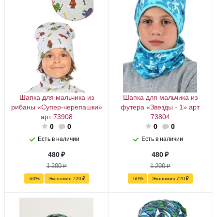
Шапка для мальчика из
Шапка для мальчика из
рибаны «Супер-черепашки»
футера «Звезды - 1» арт
арт 73908
73804
0
0
0
0
Есть в наличии
Есть в наличии
480
₽
480
₽
1 200
₽
1 200
₽
-
60
%
Экономия
720
₽
-
60
%
Экономия
720
₽