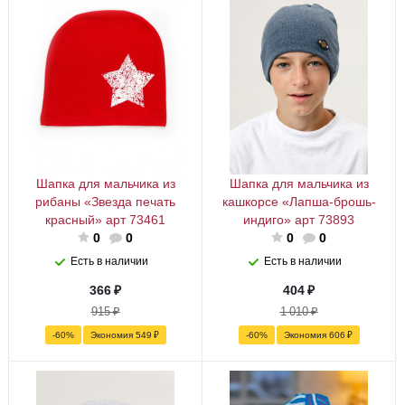
Шапка для мальчика из
Шапка для мальчика из
рибаны «Звезда печать
кашкорсе «Лапша-брошь-
красный» арт 73461
индиго» арт 73893
0
0
0
0
Есть в наличии
Есть в наличии
366
₽
404
₽
915
₽
1 010
₽
-
60
%
Экономия
549
₽
-
60
%
Экономия
606
₽