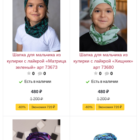
Шапка для мальчика из
Шапка для мальчика из
кулирки с лайкрой «Матрица
кулирки с лайкрой «Хищник»
зеленый» арт 73673
арт 73680
0
0
0
0
Есть в наличии
Есть в наличии
480
₽
480
₽
1 200
₽
1 200
₽
-
60
%
Экономия
720
₽
-
60
%
Экономия
720
₽