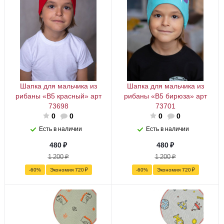
Шапка для мальчика из
Шапка для мальчика из
рибаны «В5 красный» арт
рибаны «В5 бирюза» арт
73698
73701
0
0
0
0
Есть в наличии
Есть в наличии
480
₽
480
₽
1 200
₽
1 200
₽
-
60
%
Экономия
720
₽
-
60
%
Экономия
720
₽