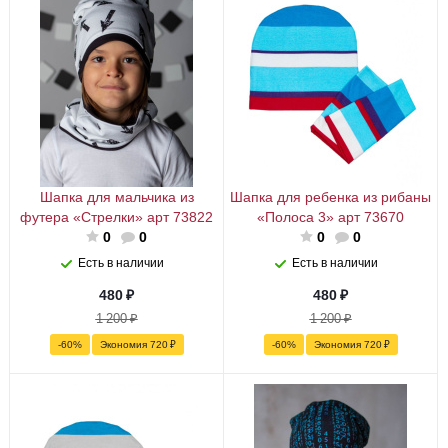
Шапка для мальчика из
Шапка для ребенка из рибаны
футера «Стрелки» арт 73822
«Полоса 3» арт 73670
0
0
0
0
Есть в наличии
Есть в наличии
480
₽
480
₽
1 200
₽
1 200
₽
-
60
%
Экономия
720
₽
-
60
%
Экономия
720
₽