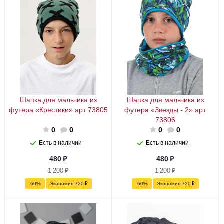
Шапка для мальчика из
Шапка для мальчика из
футера «Крестики» арт 73805
футера «Звезды - 2» арт
73806
0
0
0
0
Есть в наличии
Есть в наличии
480
₽
480
₽
1 200
₽
1 200
₽
-
60
%
Экономия
720
₽
-
60
%
Экономия
720
₽