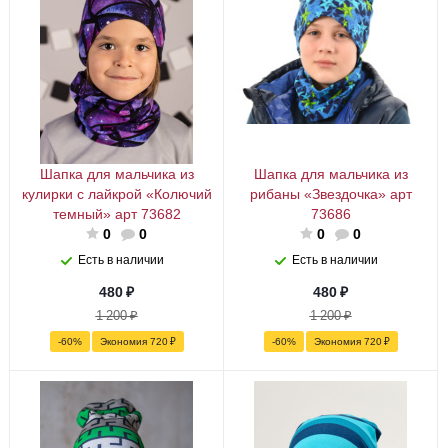
Шапка для мальчика из
Шапка для мальчика из
кулирки с лайкрой «Колючий
рибаны «Звездочка» арт
темный» арт 73682
73686
0
0
0
0
Есть в наличии
Есть в наличии
480
₽
480
₽
1 200
₽
1 200
₽
-
60
%
Экономия
720
₽
-
60
%
Экономия
720
₽