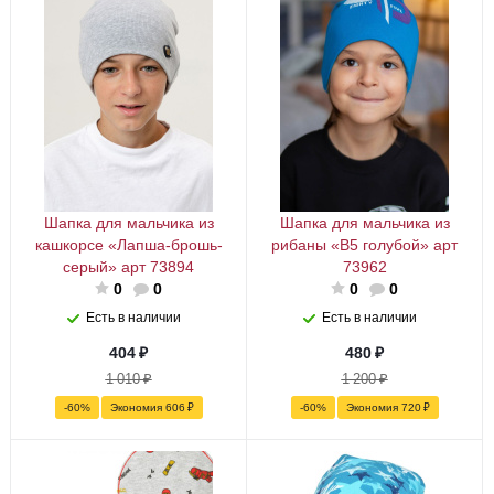
Шапка для мальчика из
Шапка для мальчика из
кашкорсе «Лапша-брошь-
рибаны «В5 голубой» арт
серый» арт 73894
73962
0
0
0
0
Есть в наличии
Есть в наличии
404
₽
480
₽
1 010
₽
1 200
₽
-
60
%
Экономия
606
₽
-
60
%
Экономия
720
₽