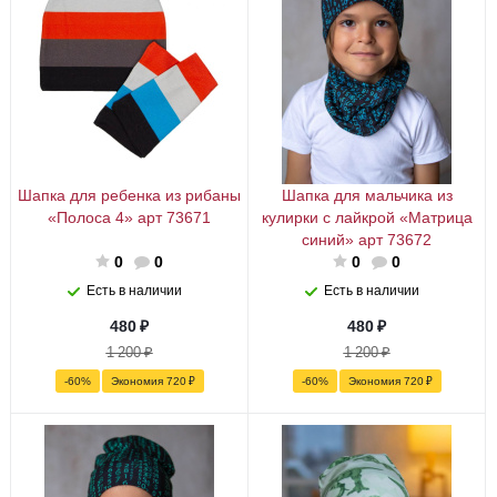
Шапка для ребенка из рибаны
Шапка для мальчика из
«Полоса 4» арт 73671
кулирки с лайкрой «Матрица
синий» арт 73672
0
0
0
0
Есть в наличии
Есть в наличии
480
₽
480
₽
1 200
₽
1 200
₽
-
60
%
Экономия
720
₽
-
60
%
Экономия
720
₽