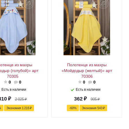
отенце из махры
Полотенце из махры
дыр (голубой)» арт
«Мойдодыр (желтый)» арт
70305
70306
0
0
0
0
Есть в наличии
Есть в наличии
810
₽
362
₽
2 025
₽
905
₽
%
Экономия
1 215
₽
-
60
%
Экономия
543
₽