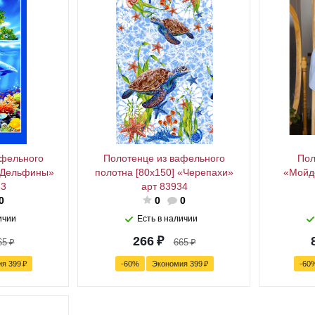
афельного
Полотенце из вафельного
Пол
 «Дельфины»
полотна [80x150] «Черепахи»
«Мойдо
33
арт 83934
0
0
0
ичии
Есть в наличии
266
₽
65
₽
665
₽
ия
399
₽
-
60
%
Экономия
399
₽
-
60