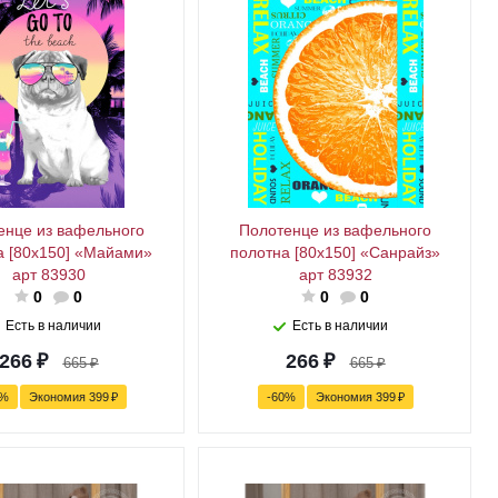
енце из вафельного
Полотенце из вафельного
а [80x150] «Майами»
полотна [80x150] «Санрайз»
арт 83930
арт 83932
0
0
0
0
Есть в наличии
Есть в наличии
266
₽
266
₽
665
₽
665
₽
%
Экономия
399
₽
-
60
%
Экономия
399
₽