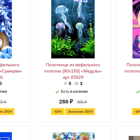
афельного
Полотенце из вафельного
Полот
 «Сумерки»
полотна [80x150] «Медузы»
полотн
46
арт 83929
0
0
3
ичии
Есть в наличии
266
₽
65
₽
665
₽
ия
399
₽
-
60
%
Экономия
399
₽
-
60