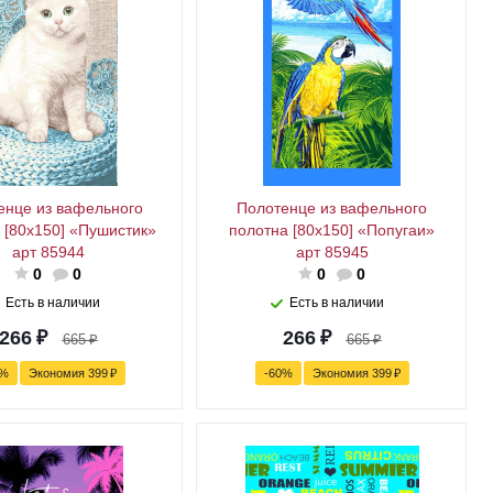
енце из вафельного
Полотенце из вафельного
 [80x150] «Пушистик»
полотна [80x150] «Попугаи»
арт 85944
арт 85945
0
0
0
0
Есть в наличии
Есть в наличии
266
₽
266
₽
665
₽
665
₽
%
Экономия
399
₽
-
60
%
Экономия
399
₽