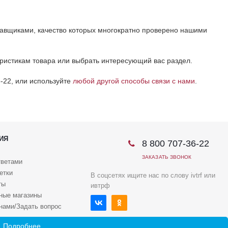
тавщиками, качество которых многократно проверено нашими
еристикам товара или выбрать интересующий вас раздел.
-22, или используйте
любой другой способы связи с нами
.
ИЯ
8 800 707-36-22
ЗАКАЗАТЬ ЗВОНОК
тветами
етки
В соцсетях ищите нас по слову ivtrf или
ты
ивтрф
ные магазины
 нами/Задать вопрос
.
Подробнее