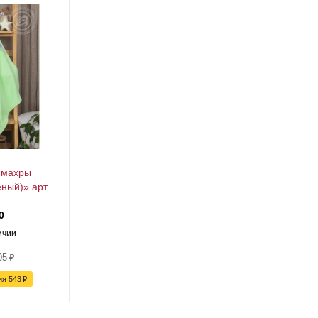
 махры
ный)» арт
0
ичии
05
₽
ия
543
₽