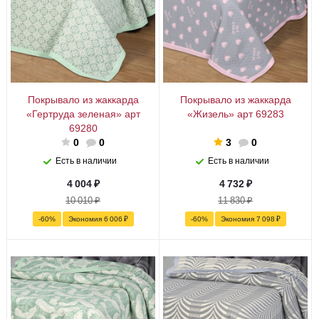
Покрывало из жаккарда
Покрывало из жаккарда
«Гертруда зеленая» арт
«Жизель» арт 69283
69280
0
0
3
0
Есть в наличии
Есть в наличии
4 004
₽
4 732
₽
10 010
₽
11 830
₽
-
60
%
Экономия
6 006
₽
-
60
%
Экономия
7 098
₽