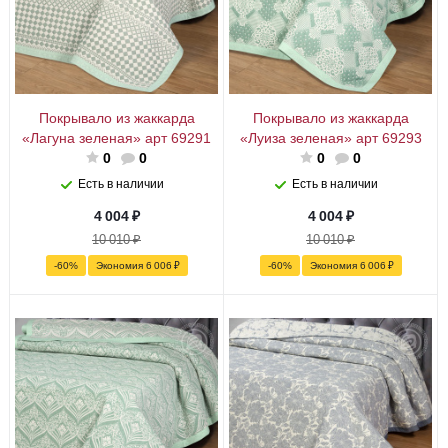
Покрывало из жаккарда
Покрывало из жаккарда
«Лагуна зеленая» арт 69291
«Луиза зеленая» арт 69293
0
0
0
0
Есть в наличии
Есть в наличии
4 004
₽
4 004
₽
10 010
₽
10 010
₽
-
60
%
Экономия
6 006
₽
-
60
%
Экономия
6 006
₽