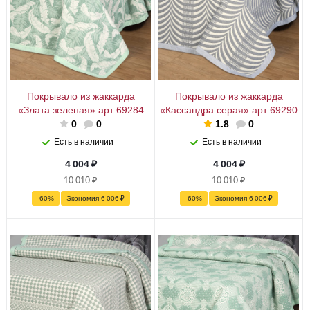
Покрывало из жаккарда
Покрывало из жаккарда
«Злата зеленая» арт 69284
«Кассандра серая» арт 69290
0
0
1.8
0
Есть в наличии
Есть в наличии
4 004
₽
4 004
₽
10 010
₽
10 010
₽
-
60
%
Экономия
6 006
₽
-
60
%
Экономия
6 006
₽