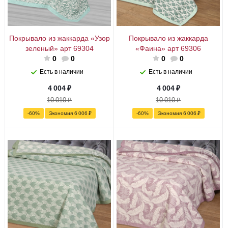
Покрывало из жаккарда «Узор
Покрывало из жаккарда
зеленый» арт 69304
«Фаина» арт 69306
0
0
0
0
Есть в наличии
Есть в наличии
4 004
₽
4 004
₽
10 010
₽
10 010
₽
-
60
%
Экономия
6 006
₽
-
60
%
Экономия
6 006
₽