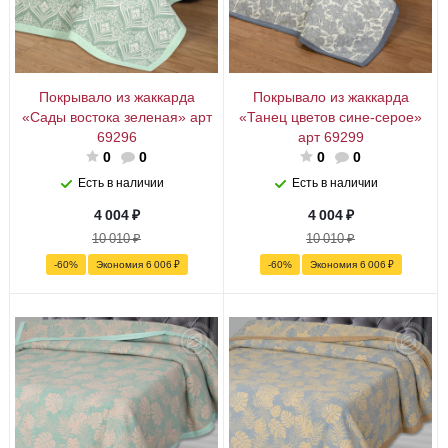
Покрывало из жаккарда
Покрывало из жаккарда
«Сады востока зеленая» арт
«Танец цветов сине-серое»
69296
арт 69299
0
0
0
0
Есть в наличии
Есть в наличии
4 004
₽
4 004
₽
10 010
₽
10 010
₽
-
60
%
Экономия
6 006
₽
-
60
%
Экономия
6 006
₽