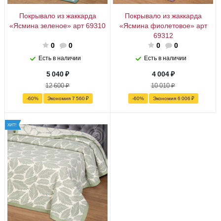
Покрывало из жаккарда
Покрывало из жаккарда
«Ясмина зеленое» арт 69310
«Ясмина фиолетовое» арт
69312
0
0
0
0
Есть в наличии
Есть в наличии
5 040
₽
4 004
₽
12 600
₽
10 010
₽
-
60
%
Экономия
7 560
₽
-
60
%
Экономия
6 006
₽
ХИТ!