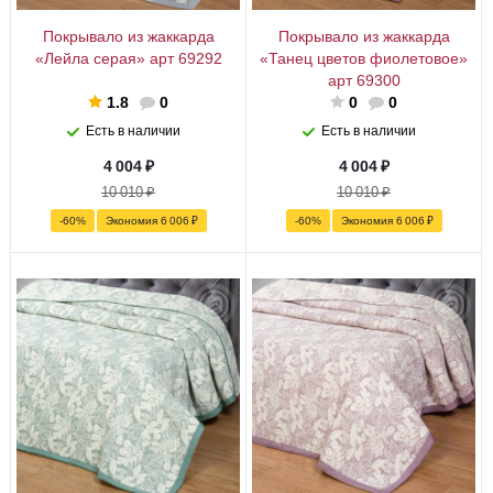
Покрывало из жаккарда
Покрывало из жаккарда
«Лейла серая» арт 69292
«Танец цветов фиолетовое»
арт 69300
1.8
0
0
0
Есть в наличии
Есть в наличии
4 004
₽
4 004
₽
10 010
₽
10 010
₽
-
60
%
Экономия
6 006
₽
-
60
%
Экономия
6 006
₽