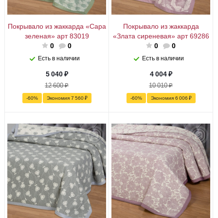
Покрывало из жаккарда «Сара
Покрывало из жаккарда
зеленая» арт 83019
«Злата сиреневая» арт 69286
0
0
0
0
Есть в наличии
Есть в наличии
5 040
₽
4 004
₽
12 600
₽
10 010
₽
-
60
%
Экономия
7 560
₽
-
60
%
Экономия
6 006
₽