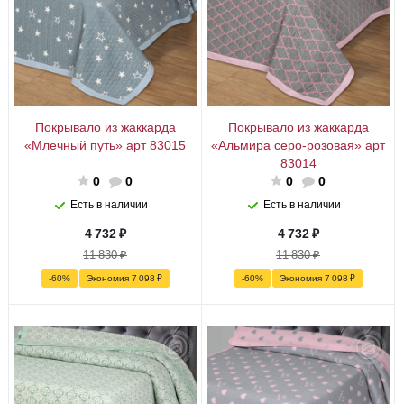
Покрывало из жаккарда
Покрывало из жаккарда
«Млечный путь» арт 83015
«Альмира серо-розовая» арт
83014
0
0
0
0
Есть в наличии
Есть в наличии
4 732
₽
4 732
₽
11 830
₽
11 830
₽
-
60
%
Экономия
7 098
₽
-
60
%
Экономия
7 098
₽