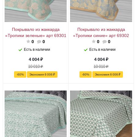
Покрывало из жаккарда
Покрывало из жаккарда
«Тропики зеленые» арт 69301
«Тропики синие» арт 69302
0
0
0
0
Есть в наличии
Есть в наличии
4 004
₽
4 004
₽
10 010
₽
10 010
₽
-
60
%
Экономия
6 006
₽
-
60
%
Экономия
6 006
₽