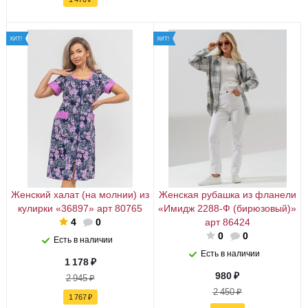
ХИТ!
ХИТ!
Женский халат (на молнии) из
Женская рубашка из фланели
кулирки «36897» арт 80765
«Имидж 2288-Ф (бирюзовый)»
4
0
арт 86424
0
0
Есть в наличии
Есть в наличии
1 178
₽
980
₽
2 945
₽
2 450
₽
1 767
₽