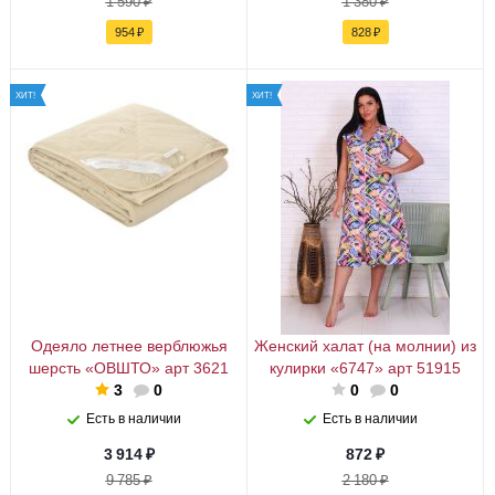
1 590
₽
1 380
₽
954
₽
828
₽
ХИТ!
ХИТ!
Одеяло летнее верблюжья
Женский халат (на молнии) из
шерсть «ОВШТО» арт 3621
кулирки «6747» арт 51915
3
0
0
0
Есть в наличии
Есть в наличии
3 914
₽
872
₽
9 785
₽
2 180
₽