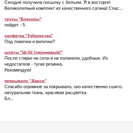
Сегодня получила посылку с бельем. Я в восторге!
Великолепный комплект из качественного сатина! Спас...
трусы "Боксеры"
пойдет - 5
салфетка "Узбекистан"
Под ложечки и вилочки?
шорты "Ш-02 (сиреневый)"
После стирке не сели и не полиняли, удобные. Из
недостатков - тугая резинка.
Рекомендую!
покрывало "Дарси"
Спасибо огромное за покрывало, оно качественно сшито,
натуральная ткань, красивая расцветка
Бл...