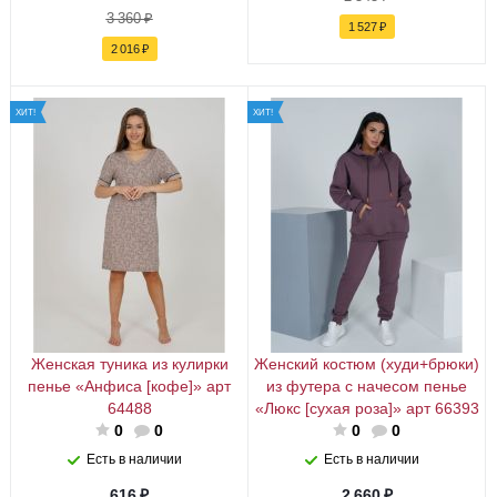
3 360
₽
1 527
₽
2 016
₽
ХИТ!
ХИТ!
Женская туника из кулирки
Женский костюм (худи+брюки)
пенье «Анфиса [кофе]» арт
из футера с начесом пенье
64488
«Люкс [сухая роза]» арт 66393
0
0
0
0
Есть в наличии
Есть в наличии
616
₽
2 660
₽