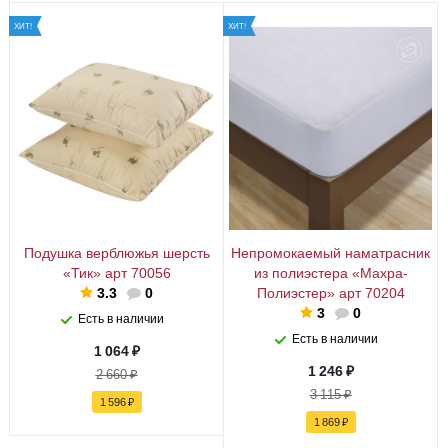
ХИТ!
ХИТ!
Подушка верблюжья шерсть
Непромокаемый наматрасник
«Тик» арт 70056
из полиэстера «Махра-
3.3
0
Полиэстер» арт 70204
3
0
Есть в наличии
Есть в наличии
1 064
₽
1 246
₽
2 660
₽
3 115
₽
1 596
₽
1 869
₽