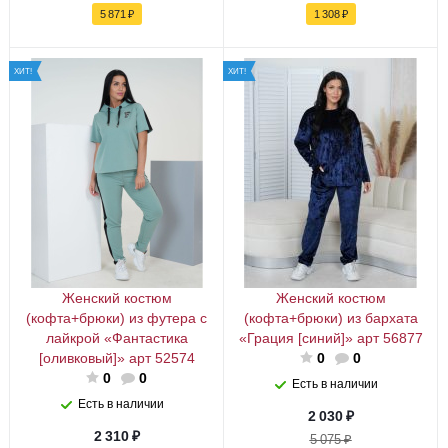
5 871
₽
1 308
₽
ХИТ!
ХИТ!
Женский костюм
Женский костюм
(кофта+брюки) из футера с
(кофта+брюки) из бархата
лайкрой «Фантастика
«Грация [синий]» арт 56877
[оливковый]» арт 52574
0
0
0
0
Есть в наличии
Есть в наличии
2 030
₽
2 310
₽
5 075
₽