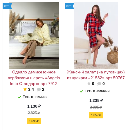
ХИТ!
ХИТ!
Одеяло демисезонное
Женский халат (на пуговицах)
верблюжья шерсть «Angelo
из кулирки «21532» арт 50767
letto Стандарт» арт 7912
0
0
3.4
2
Есть в наличии
Есть в наличии
1 238
₽
1 130
₽
3 095
₽
2 825
₽
1 857
₽
1 695
₽