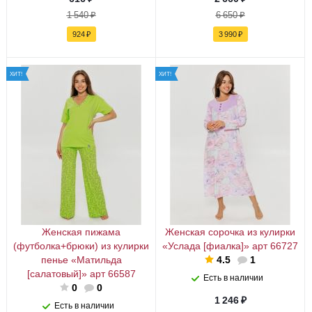
1 540
₽
6 650
₽
924
₽
3 990
₽
ХИТ!
ХИТ!
Женская пижама
Женская сорочка из кулирки
(футболка+брюки) из кулирки
«Услада [фиалка]» арт 66727
пенье «Матильда
4.5
1
[салатовый]» арт 66587
Есть в наличии
0
0
1 246
₽
Есть в наличии