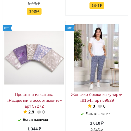
5 775
₽
3 045
₽
3 465
₽
ХИТ!
ХИТ!
Простыня из сатина
Женские брюки из кулирки
«Расцветки в ассортименте»
«9154» арт 59529
арт 57272
3
0
2.9
0
Есть в наличии
Есть в наличии
1 018
₽
1 344
₽
2 545
₽