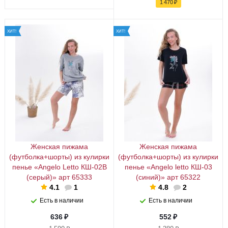
1 470
₽
ХИТ!
ХИТ!
Женская пижама
Женская пижама
(футболка+шорты) из кулирки
(футболка+шорты) из кулирки
пенье «Angelo Letto КШ-02В
пенье «Angelo letto КШ-03
(серый)» арт 65333
(синий)» арт 65322
4.1
1
4.8
2
Есть в наличии
Есть в наличии
636
₽
552
₽