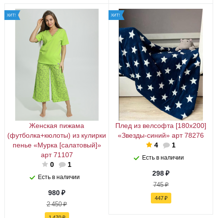
ХИТ!
ХИТ!
Женская пижама
Плед из велсофта [180x200]
(футболка+кюлоты) из кулирки
«Звезды-синий» арт 78276
пенье «Мурка [салатовый]»
4
1
арт 71107
Есть в наличии
0
1
298
₽
Есть в наличии
745
₽
980
₽
447
₽
2 450
₽
1 470
₽