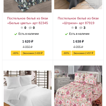
Постельное бельё из бязи
Постельное бельё из бязи
«Белые цветы» арт 82345
«Штрихи» арт 87919
0
0
0
3
Есть в наличии
Есть в наличии
1 620
₽
1 638
₽
4 050
₽
4 095
₽
-
60
%
Экономия
2 430
₽
-
60
%
Экономия
2 457
₽