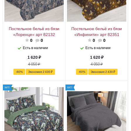
Постельное бельё из бязи
Постельное бельё из бязи
«Лоренце» арт 82132
«Инфинити» арт 82351
0
0
0
0
Есть в наличии
Есть в наличии
1 620
₽
1 620
₽
4 050
₽
4 050
₽
-
60
%
Экономия
2 430
₽
-
60
%
Экономия
2 430
₽
ХИТ!
ХИТ!