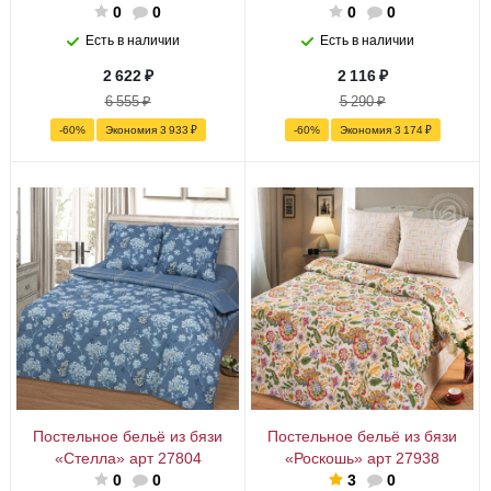
0
0
0
0
Есть в наличии
Есть в наличии
2 622
₽
2 116
₽
6 555
₽
5 290
₽
-
60
%
Экономия
3 933
₽
-
60
%
Экономия
3 174
₽
Постельное бельё из бязи
Постельное бельё из бязи
«Стелла» арт 27804
«Роскошь» арт 27938
0
0
3
0