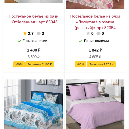
Постельное бельё из бязи
Постельное бельё из бязи
«Отбеленная» арт 85943
«Лоскутная мозаика
(розовый)» арт 82354
2.7
3
0
0
Есть в наличии
Есть в наличии
1 400
₽
1 842
₽
3 500
₽
4 605
₽
-
60
%
Экономия
2 100
₽
-
60
%
Экономия
2 763
₽