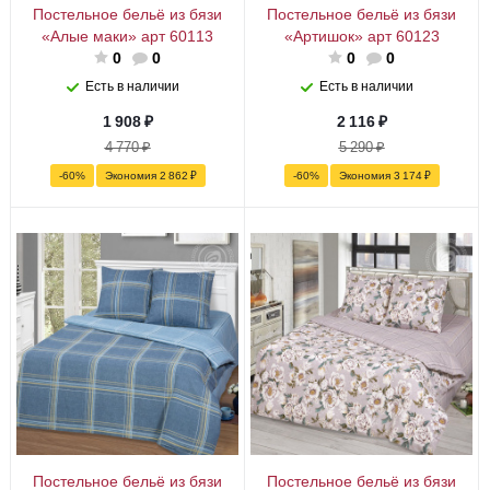
Постельное бельё из бязи
Постельное бельё из бязи
«Алые маки» арт 60113
«Артишок» арт 60123
0
0
0
0
Есть в наличии
Есть в наличии
1 908
₽
2 116
₽
4 770
₽
5 290
₽
-
60
%
Экономия
2 862
₽
-
60
%
Экономия
3 174
₽
Постельное бельё из бязи
Постельное бельё из бязи