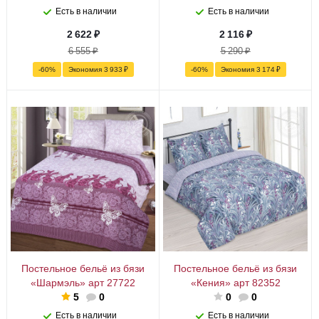
Есть в наличии
Есть в наличии
2 622
₽
2 116
₽
6 555
₽
5 290
₽
-
60
%
Экономия
3 933
₽
-
60
%
Экономия
3 174
₽
Постельное бельё из бязи
Постельное бельё из бязи
«Шармэль» арт 27722
«Кения» арт 82352
5
0
0
0
Есть в наличии
Есть в наличии