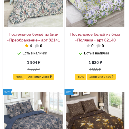
Постельное бельё из бязи
Постельное бельё из бязи
«Преображение» арт 82141
«Полянка» арт 82140
4
0
0
0
Есть в наличии
Есть в наличии
1 904
₽
1 620
₽
4 760
₽
4 050
₽
-
60
%
Экономия
2 856
₽
-
60
%
Экономия
2 430
₽
ХИТ!
ХИТ!