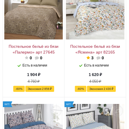
Постельное бельё из бязи
Постельное бельё из бязи
«Палермо» арт 27645
«Ясмина» арт 82165
0
0
3
0
Есть в наличии
Есть в наличии
1 904
₽
1 620
₽
4 760
₽
4 050
₽
-
60
%
Экономия
2 856
₽
-
60
%
Экономия
2 430
₽
ХИТ!
ХИТ!