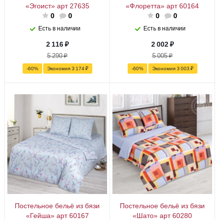
«Эгоист» арт 27635
«Флоретта» арт 60164
0
0
0
0
Есть в наличии
Есть в наличии
2 116
₽
2 002
₽
5 290
₽
5 005
₽
-
60
%
Экономия
3 174
₽
-
60
%
Экономия
3 003
₽
Постельное бельё из бязи
Постельное бельё из бязи
«Гейша» арт 60167
«Шато» арт 60280