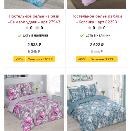
Постельное бельё из бязи
Постельное бельё из бязи
«Символ удачи» арт 27943
«Корсика» арт 82353
0
0
0
0
Есть в наличии
Есть в наличии
2 538
₽
2 622
₽
6 345
₽
6 555
₽
-
60
%
Экономия
3 807
₽
-
60
%
Экономия
3 933
₽