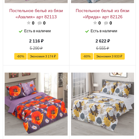
Постельное бельё из бязи
Постельное бельё из бязи
«Азалия» арт 82113
«Ирида» арт 82126
0
0
0
0
Есть в наличии
Есть в наличии
2 116
₽
2 622
₽
5 290
₽
6 555
₽
-
60
%
Экономия
3 174
₽
-
60
%
Экономия
3 933
₽