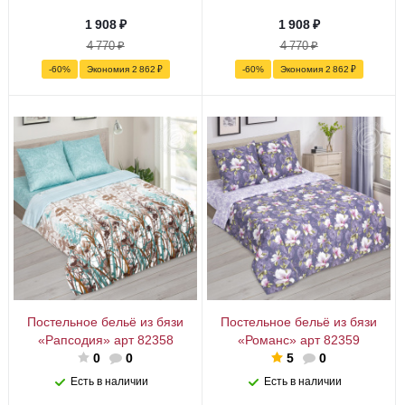
1 908
₽
1 908
₽
4 770
₽
4 770
₽
-
60
%
Экономия
2 862
₽
-
60
%
Экономия
2 862
₽
Постельное бельё из бязи
Постельное бельё из бязи
«Рапсодия» арт 82358
«Романс» арт 82359
0
0
5
0
Есть в наличии
Есть в наличии