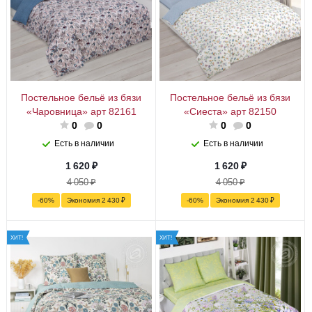
Постельное бельё из бязи
Постельное бельё из бязи
«Чаровница» арт 82161
«Сиеста» арт 82150
0
0
0
0
Есть в наличии
Есть в наличии
1 620
₽
1 620
₽
4 050
₽
4 050
₽
-
60
%
Экономия
2 430
₽
-
60
%
Экономия
2 430
₽
ХИТ!
ХИТ!