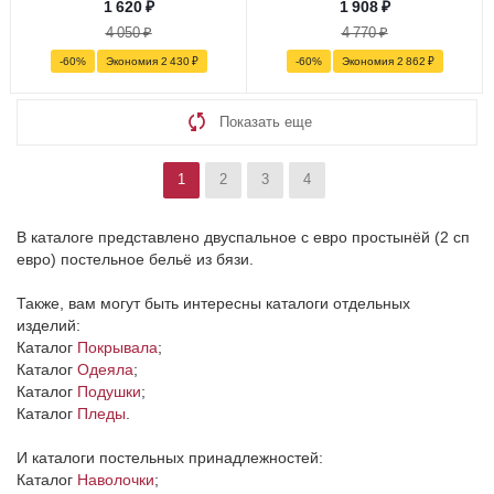
1 620
₽
1 908
₽
4 050
₽
4 770
₽
-
60
%
Экономия
2 430
₽
-
60
%
Экономия
2 862
₽
Показать еще
1
2
3
4
В каталоге представлено двуспальное с евро простынёй (2 сп
евро) постельное бельё из бязи.
Также, вам могут быть интересны каталоги отдельных
изделий:
Каталог
Покрывала
;
Каталог
Одеяла
;
Каталог
Подушки
;
Каталог
Пледы
.
И каталоги постельных принадлежностей:
Каталог
Наволочки
;