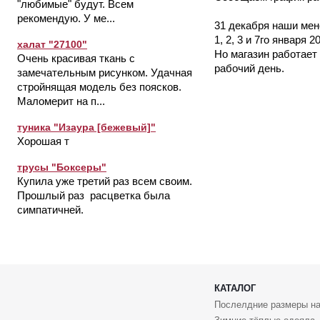
"любимые" будут. Всем
рекомендую. У ме...
31 декабря наши мен
1, 2, 3 и 7го января
халат "27100"
Но магазин работает
Очень красивая ткань с
рабочий день.
замечательным рисунком. Удачная
стройнящая модель без поясков.
Маломерит на п...
туника "Изаура [бежевый]"
Хорошая т
трусы "Боксеры"
Купила уже третий раз всем своим.
Прошлый раз расцветка была
симпатичней.
КАТАЛОГ
Послелдние размеры на