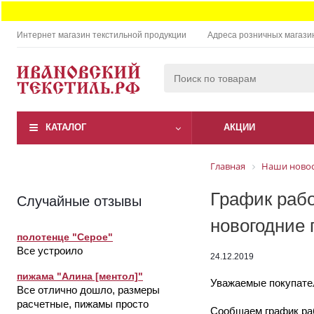
Интернет магазин текстильной продукции
Адреса розничных магази
КАТАЛОГ
АКЦИИ
Главная
Наши ново
График раб
Случайные отзывы
новогодние 
полотенце "Серое"
Все устроило
24.12.2019
пижама "Алина [ментол]"
Уважаемые покупател
Все отлично дошло, размеры
расчетные, пижамы просто
Сообщаем график раб