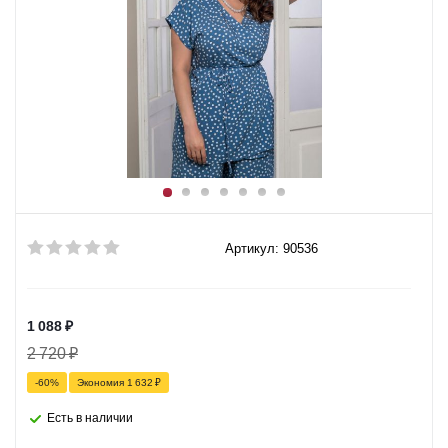
Артикул: 90536
1 088
₽
2 720
₽
-
60
%
Экономия
1 632
₽
Есть в наличии