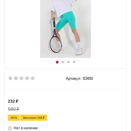
Артикул: 83400
232
₽
580
₽
-
60
%
Экономия
348
₽
Нет в наличии