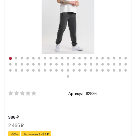
Артикул: 82836
986
₽
2 465
₽
-
60
%
Экономия
1 479
₽