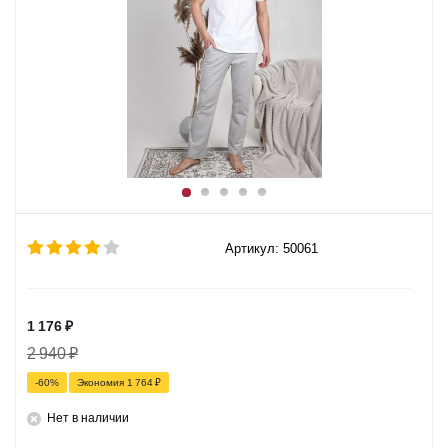
Артикул: 50061
1 176
₽
2 940
₽
-
60
%
Экономия
1 764
₽
Нет в наличии