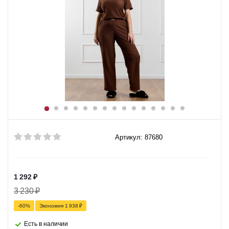
Артикул: 87680
1 292
₽
3 230
₽
-
60
%
Экономия
1 938
₽
Есть в наличии