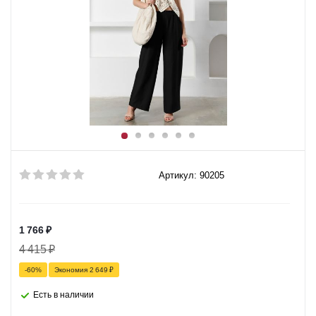
Артикул: 90205
1 766
₽
4 415
₽
-
60
%
Экономия
2 649
₽
Есть в наличии