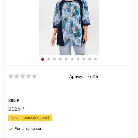
Артикул: 77315
890
₽
2 225
₽
-
60
%
Экономия
1 335
₽
Есть в наличии