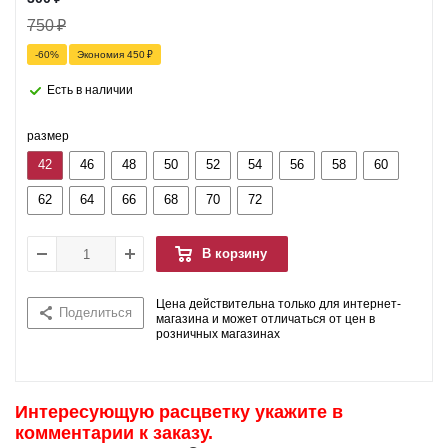
750
₽
-
60
%
Экономия
450
₽
Есть в наличии
размер
42
46
48
50
52
54
56
58
60
62
64
66
68
70
72
В корзину
Цена действительна только для интернет-
Поделиться
магазина и может отличаться от цен в
розничных магазинах
Интересующую расцветку укажите в
комментарии к заказу.