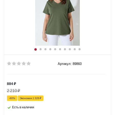
Артикул: 89860
884
₽
2 210
₽
-
60
%
Экономия
1 326
₽
Есть в наличии