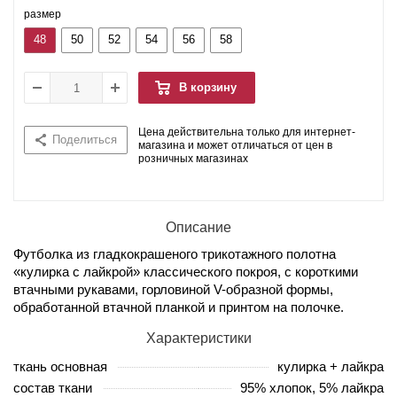
размер
48
50
52
54
56
58
В корзину
Цена действительна только для интернет-
Поделиться
магазина и может отличаться от цен в
розничных магазинах
Описание
Футболка из гладкокрашеного трикотажного полотна
«кулирка с лайкрой» классического покроя, с короткими
втачными рукавами, горловиной V-образной формы,
обработанной втачной планкой и принтом на полочке.
Характеристики
ткань основная
кулирка + лайкра
состав ткани
95% хлопок, 5% лайкра