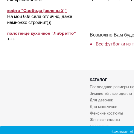
кофта "Свобода [зеленый]"
На мой 60й села отлично, даже
немножко стройнит)))
полотенце кухонное "Либретто"
Возможно Вам буде
+++
Все футболки из 
КАТАЛОГ
Послелдние размеры на
Зимние тёплые одеяла
Для девочек
Для мальчиков
Женские костюмы
Женские халаты
Наволочки
Нажимая «П
Носки