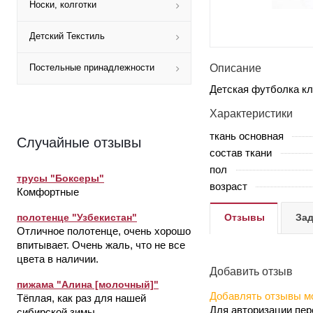
Носки, колготки
Детский Текстиль
Описание
Постельные принадлежности
Детская футболка кл
Характеристики
ткань основная
Случайные отзывы
состав ткани
пол
трусы "Боксеры"
возраст
Комфортные
Отзывы
Зад
полотенце "Узбекистан"
Отличное полотенце, очень хорошо
впитывает. Очень жаль, что не все
цвета в наличии.
Добавить отзыв
пижама "Алина [молочный]"
Добавлять отзывы мо
Тёплая, как раз для нашей
Для авторизации пе
сибирской зимы.