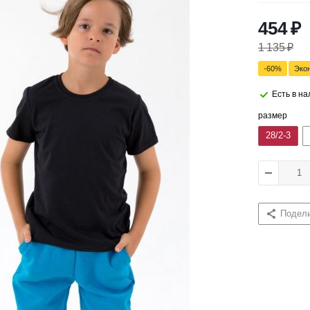
454
₽
1 135
₽
-
60
%
Эко
Есть в н
размер
28/2-3
Подел