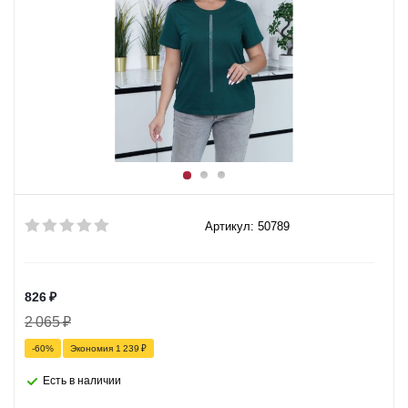
Артикул: 50789
826
₽
2 065
₽
-
60
%
Экономия
1 239
₽
Есть в наличии