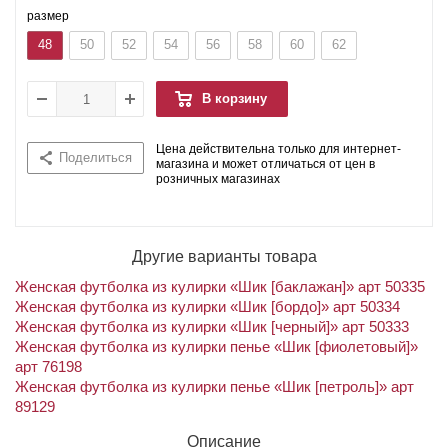
размер
48
50
52
54
56
58
60
62
В корзину
Цена действительна только для интернет-
Поделиться
магазина и может отличаться от цен в
розничных магазинах
Другие варианты товара
Женская футболка из кулирки «Шик [баклажан]» арт 50335
Женская футболка из кулирки «Шик [бордо]» арт 50334
Женская футболка из кулирки «Шик [черный]» арт 50333
Женская футболка из кулирки пенье «Шик [фиолетовый]»
арт 76198
Женская футболка из кулирки пенье «Шик [петроль]» арт
89129
Описание