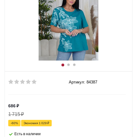
Артикул: 84387
686
₽
1 715
₽
-
60
%
Экономия
1 029
₽
Есть в наличии