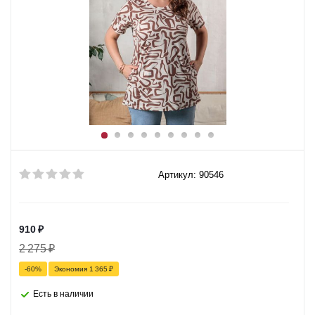
Артикул: 90546
910
₽
2 275
₽
-
60
%
Экономия
1 365
₽
Есть в наличии