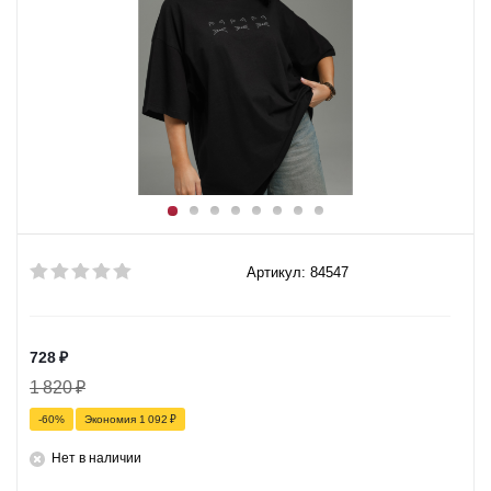
Артикул: 84547
728
₽
1 820
₽
-
60
%
Экономия
1 092
₽
Нет в наличии