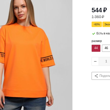
544
₽
1 360
₽
-
60
%
Эко
Есть в н
размер
44
46
Подел