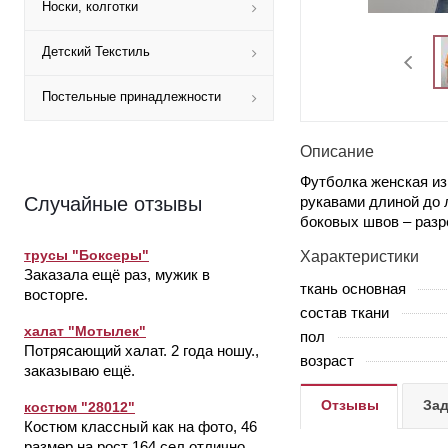
Носки, колготки
Детский Текстиль
Постельные принадлежности
Описание
Футболка женская из
рукавами длиной до 
Случайные отзывы
боковых швов – разр
трусы "Боксеры"
Характеристики
Заказала ещё раз, мужик в
ткань основная
восторге.
состав ткани
халат "Мотылек"
пол
Потрясающий халат. 2 года ношу.,
возраст
заказываю ещё.
Отзывы
Зад
костюм "28012"
Костюм классный как на фото, 46
размер на рост 164 сел отлично.