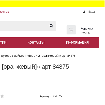
звонок
Вход
0
Корзина
пуста
НТИИ
КОНТАКТЫ
ИНФОРМАЦИЯ
 футера с лайкрой «Терри-2 [оранжевый]» арт 84875
 [оранжевый]» арт 84875
Артикул: 84875