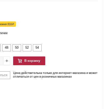
номия
816
₽
аличии
48
50
52
54
В корзину
Цена действительна только для интернет-магазина и может
иться
отличаться от цен в розничных магазинах