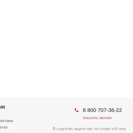
ИЯ
8 800 707-36-22
ЗАКАЗАТЬ ЗВОНОК
тветами
етки
В соцсетях ищите нас по слову ivtrf или