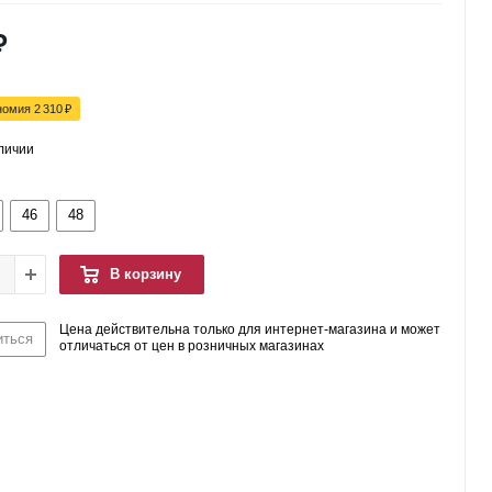
₽
номия
2 310
₽
аличии
46
48
В корзину
Цена действительна только для интернет-магазина и может
иться
отличаться от цен в розничных магазинах