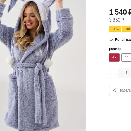
1 540
3 850
₽
-
60
%
Эко
Есть в н
размер
42
44
Подел