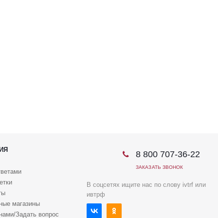
ИЯ
8 800 707-36-22
ЗАКАЗАТЬ ЗВОНОК
тветами
етки
В соцсетях ищите нас по слову ivtrf или
ты
ивтрф
ные магазины
 нами/Задать вопрос