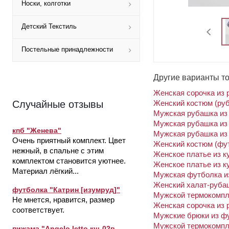
Носки, колготки
Детский Текстиль
Постельные принадлежности
Другие варианты т
Женская сорочка из 
Женский костюм (ру
Случайные отзывы
Мужская рубашка из
Мужская рубашка из
кпб "Женева"
Мужская рубашка из 
Очень приятный комплект. Цвет
Женский костюм (фу
нежный, в спальне с этим
Женское платье из к
комплектом становится уютнее.
Женское платье из к
Материал лёгкий...
Мужская футболка из
Женский халат-рубаш
футболка "Катрин [изумруд]"
Мужской термокомпле
Не мнется, нравится, размер
Женская сорочка из 
соответствует.
Мужские брюки из фу
Мужской термокомпле
пижама "Angelo letto кш-02в