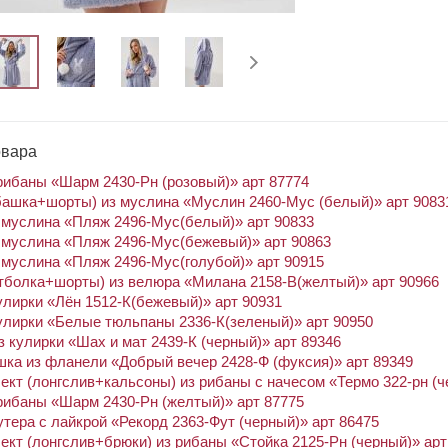
овара
рибаны «Шарм 2430-Рн (розовый)» арт 87774
башка+шорты) из муслина «Муслин 2460-Мус (белый)» арт 9083
 муслина «Пляж 2496-Мус(белый)» арт 90833
 муслина «Пляж 2496-Мус(бежевый)» арт 90863
муслина «Пляж 2496-Мус(голубой)» арт 90915
тболка+шорты) из велюра «Милана 2158-В(желтый)» арт 90966
улирки «Лён 1512-К(бежевый)» арт 90931
улирки «Белые тюльпаны 2336-К(зеленый)» арт 90950
 кулирки «Шах и мат 2439-К (черный)» арт 89346
ка из фланели «Добрый вечер 2428-Ф (фуксия)» арт 89349
кт (лонгслив+кальсоны) из рибаны с начесом «Термо 322-рн (ч
рибаны «Шарм 2430-Рн (желтый)» арт 87775
тера с лайкрой «Рекорд 2363-Фут (черный)» арт 86475
кт (лонгслив+брюки) из рибаны «Стойка 2125-Рн (черный)» арт