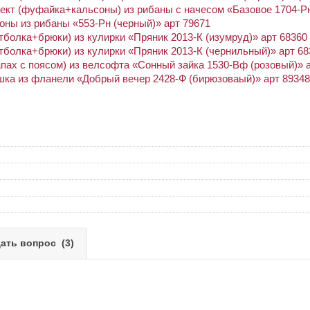
кт (фуфайка+кальсоны) из рибаны с начесом «Базовое 1704-Рн
ны из рибаны «553-Рн (черный)» арт 79671
болка+брюки) из кулирки «Пряник 2013-К (изумруд)» арт 68360
болка+брюки) из кулирки «Пряник 2013-К (чернильный)» арт 68
апах с поясом) из велсофта «Сонный зайка 1530-Вф (розовый)» 
ка из фланели «Добрый вечер 2428-Ф (бирюзоваый)» арт 89348
ать вопрос
(3)