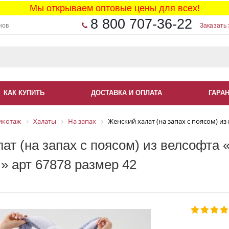
Мы открываем оптовые цены для всех!
8 800 707-36-22
нов
Заказать 
КАК КУПИТЬ
ДОСТАВКА И ОПЛАТА
ГАРА
икотаж
Халаты
На запах
Женский халат (на запах с поясом) из
ат (на запах с поясом) из велсофта
» арт 67878 размер 42