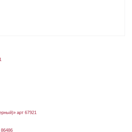
1
ерный)» арт 67921
 86486