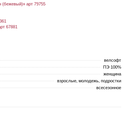
 (бежевый)» арт 79755
361
арт 67881
велсофт
ПЭ 100%
женщина
взрослые, молодежь, подростки
всесезонное