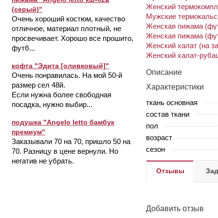
Женский термокомпле
(серый)"
Мужские термокальсо
Очень хороший костюм, качество
Женская пижама (фут
отличное, материал плотный, не
Женская пижама (фут
просвечивает. Хорошо все прошито,
Женский халат (на з
футб...
Женский халат-рубаш
кофта "Эдита [оливковый]"
Описание
Очень понравилась. На мой 50-й
размер сел 48й.
Характеристики
Если нужна более свободная
ткань основная
посадка, нужно выбир...
состав ткани
подушка "Angelo letto бамбук
пол
премиум"
возраст
Заказывали 70 на 70, пришло 50 на
сезон
70. Разницу в цене вернули. Но
негатив не убрать.
Отзывы
Зад
Добавить отзыв