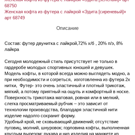
68750
Женская кофта из футера с лайкрой «Эдита [сиреневый]»
арт 68749
Описание
Состав: футер двунитка с лайкрой,72% х/б , 20% п/э, 8%
лайкра
Сегодня молодежный стиль присутствует не только в
гардеробе молодых спортивных юношей и девушек.
Модель кофты, в которой всегда можно выглядеть модно, а
при необходимости и согреться, изготовленна из футера 2х
нитки, Футер- это очень эластичный и плотный трикотаж,
мягкий, а потому приятный на ощупь и комфортный в носке.
Поверхность трикотажа матовая, ровная или в мелкий,
слегка просматриваемый рубчик – это зависит от
технологии производства, благодаря эластичной нити
изделие надолго сохранит форму.
Удобный крой, не сковывающий движений; отсутствие
пуговиц, молний, шнуровок; горловина кофты, выполненная
круглым вырезом; рукава и низ изделия на манжете из