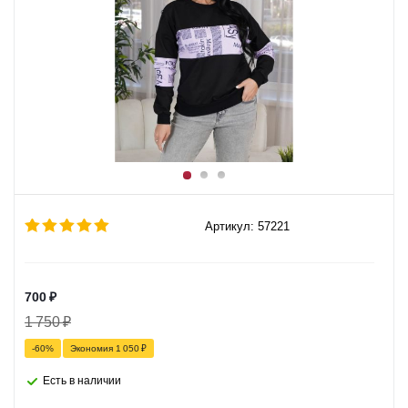
Артикул: 57221
700
₽
1 750
₽
-
60
%
Экономия
1 050
₽
Есть в наличии