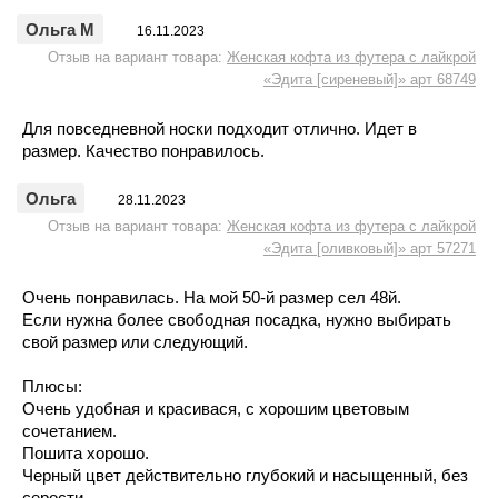
Ольга М
16.11.2023
Отзыв на вариант товара:
Женская кофта из футера с лайкрой
«Эдита [сиреневый]» арт 68749
Для повседневной носки подходит отлично. Идет в
размер. Качество понравилось.
Ольга
28.11.2023
Отзыв на вариант товара:
Женская кофта из футера с лайкрой
«Эдита [оливковый]» арт 57271
Очень понравилась. На мой 50-й размер сел 48й.
Если нужна более свободная посадка, нужно выбирать
свой размер или следующий.
Плюсы:
Очень удобная и красивася, с хорошим цветовым
сочетанием.
Пошита хорошо.
Черный цвет действительно глубокий и насыщенный, без
серости.