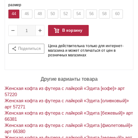
размер
44
46
48
50
52
54
56
58
60
В корзину
Цена действительна только для интернет-
Поделиться
магазина и может отличаться от цен в
розничных магазинах
Другие варианты товара
Женская кофта из футера с лайкрой «Эдита [кофе]» арт
57220
Женская кофта из футера с лайкрой «Эдита [оливковый]»
арт 57271
Женская кофта из футера с лайкрой «Эдита [бежевый]» арт
66381
Женская кофта из футера с лайкрой «Эдита [фиолетовый]»
арт 66380
Женская кофта из футера с лайкрой «Эдита [зеленый]» арт