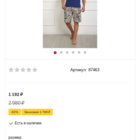
Артикул: 87463
1 192
₽
2 980
₽
-
60
%
Экономия
1 788
₽
Есть в наличии
размер