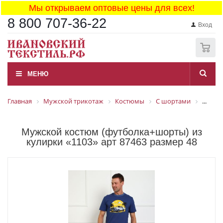
Мы открываем оптовые цены для всех!
8 800 707-36-22
Вход
0
МЕНЮ
Главная
Мужской трикотаж
Костюмы
С шортами
...
Мужской костюм (футболка+шорты) из
кулирки «1103» арт 87463 размер 48