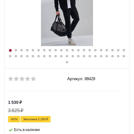
Артикул: 88429
1 530
₽
3 825
₽
-
60
%
Экономия
2 295
₽
Есть в наличии