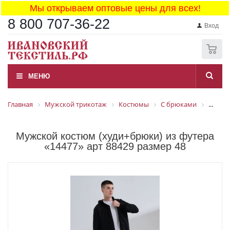
Мы открываем оптовые цены для всех!
8 800 707-36-22
Вход
0
МЕНЮ
Главная
Мужской трикотаж
Костюмы
С брюками
...
Мужской костюм (худи+брюки) из футера
«14477» арт 88429 размер 48