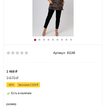
Артикул: 81148
1 468
₽
3 670
₽
-
60
%
Экономия
2 202
₽
Есть в наличии
размер