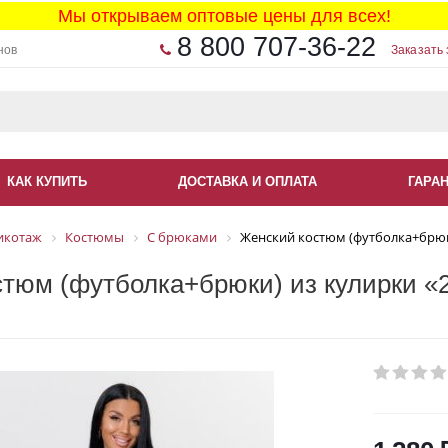
Мы открываем оптовые цены для всех!
8 800 707-36-22
нов
Заказать 
КАК КУПИТЬ
ДОСТАВКА И ОПЛАТА
ГАРА
икотаж
Костюмы
С брюками
Женский костюм (футболка+брюки
тюм (футболка+брюки) из кулирки «2