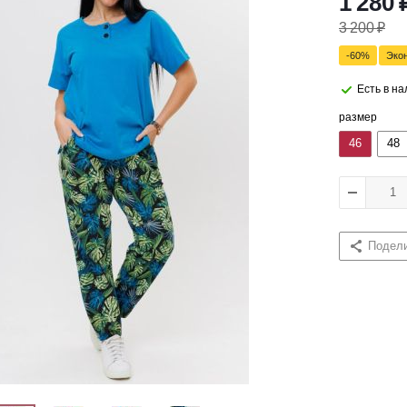
1 280
3 200
₽
-
60
%
Эко
Есть в н
размер
46
48
Подел