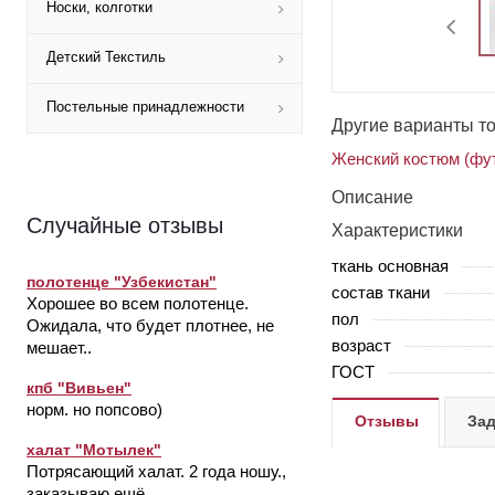
Носки, колготки
Детский Текстиль
Постельные принадлежности
Другие варианты т
Женский костюм (фут
Описание
Случайные отзывы
Характеристики
ткань основная
полотенце "Узбекистан"
состав ткани
Хорошее во всем полотенце.
пол
Ожидала, что будет плотнее, не
возраст
мешает..
ГОСТ
кпб "Вивьен"
норм. но попсово)
Отзывы
Зад
халат "Мотылек"
Потрясающий халат. 2 года ношу.,
заказываю ещё.