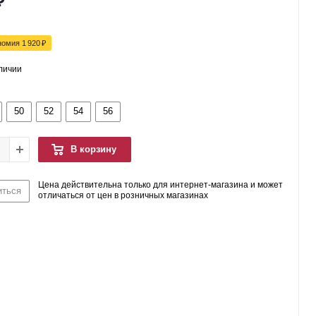
₽
номия
1 920
₽
аличии
50
52
54
56
В корзину
Цена действительна только для интернет-магазина и может
иться
отличаться от цен в розничных магазинах