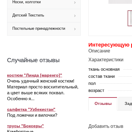
Носки, колготки
Детский Текстиль
Постельные принадлежности
Интересующую ра
Описание
Случайные отзывы
Характеристики
ткань основная
костюм "Линда [маренго]"
состав ткани
Очень удачный женский костюм!
пол
Материал просто восхитительный,
возраст
а цвет выше всяких похвал.
Особенно я...
Отзывы
Зад
салфетка "Узбекистан"
Под ложечки и вилочки?
трусы "Боксеры"
Добавить отзыв
Комфортные