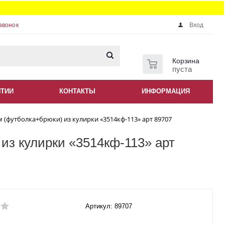
звонок
Вход
0
Корзина
пуста
НТИИ
КОНТАКТЫ
ИНФОРМАЦИЯ
 (футболка+брюки) из кулирки «3514кф-113» арт 89707
из кулирки «3514кф-113» арт
Артикул: 89707