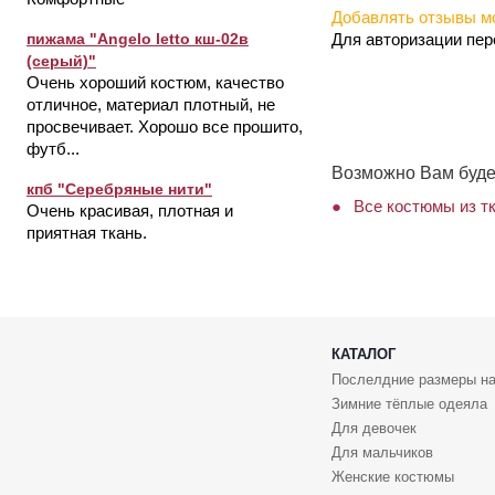
Добавлять отзывы мо
Для авторизации пе
пижама "Angelo letto кш-02в
(серый)"
Очень хороший костюм, качество
отличное, материал плотный, не
просвечивает. Хорошо все прошито,
футб...
Возможно Вам буде
кпб "Серебряные нити"
Все костюмы из т
Очень красивая, плотная и
приятная ткань.
КАТАЛОГ
Послелдние размеры на
Зимние тёплые одеяла
Для девочек
Для мальчиков
Женские костюмы