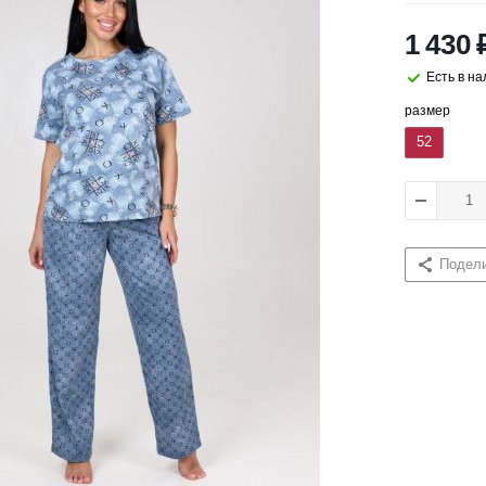
1 430
Есть в н
размер
52
Подел