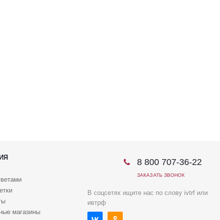
ИЯ
8 800 707-36-22
ЗАКАЗАТЬ ЗВОНОК
тветами
етки
В соцсетях ищите нас по слову ivtrf или
ты
ивтрф
ные магазины