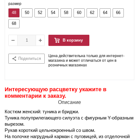
размер
48
50
52
54
58
60
62
64
66
68
В корзину
Цена действительна только для интернет-
Поделиться
магазина и может отличаться от цен в
розничных магазинах
Интересующую расцветку укажите в
комментарии к заказу.
Описание
Костюм женский: туника и бриджи.
Туника полуприлегающего силуэта с фигурным Y-образным
вырезом.
Рукав короткий цельнокроенный со швом.
На полочке нагрудный карман с пуговицей, из отделочной