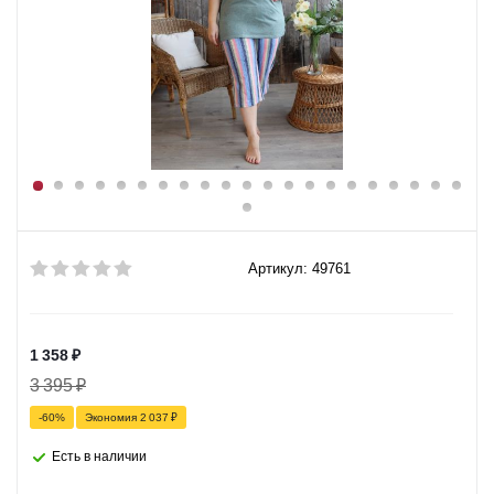
Артикул: 49761
1 358
₽
3 395
₽
-
60
%
Экономия
2 037
₽
Есть в наличии