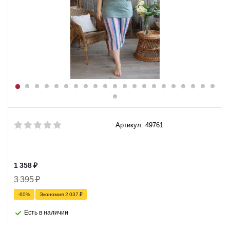
Артикул: 49761
1 358
₽
3 395
₽
-
60
%
Экономия
2 037
₽
Есть в наличии