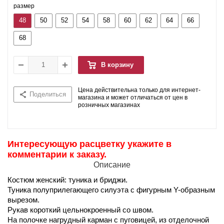
размер
48
50
52
54
58
60
62
64
66
68
В корзину
Цена действительна только для интернет-
Поделиться
магазина и может отличаться от цен в
розничных магазинах
Интересующую расцветку укажите в
комментарии к заказу.
Описание
Костюм женский: туника и бриджи.
Туника полуприлегающего силуэта с фигурным Y-образным
вырезом.
Рукав короткий цельнокроенный со швом.
На полочке нагрудный карман с пуговицей, из отделочной