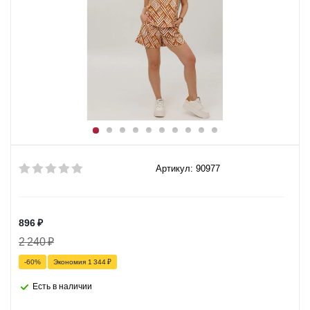
Артикул: 90977
896
₽
2 240
₽
-
60
%
Экономия
1 344
₽
Есть в наличии