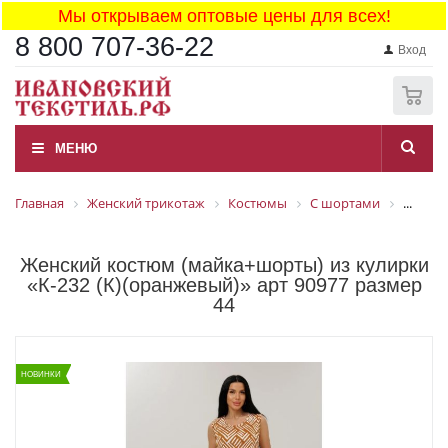
Мы открываем оптовые цены для всех!
8 800 707-36-22
Вход
0
МЕНЮ
Главная
Женский трикотаж
Костюмы
С шортами
...
Женский костюм (майка+шорты) из кулирки
«К-232 (К)(оранжевый)» арт 90977 размер
44
НОВИНКИ