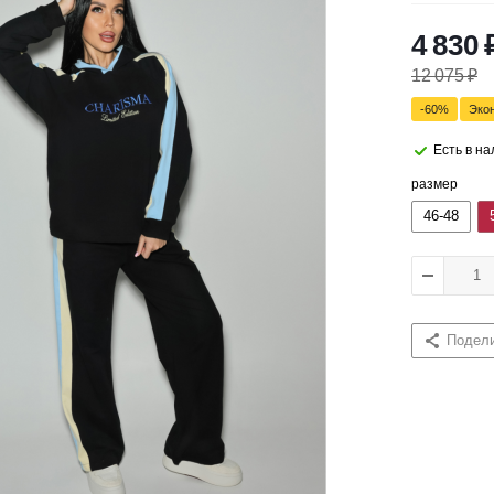
4 830
12 075
₽
-
60
%
Эко
Есть в н
размер
46-48
Подел