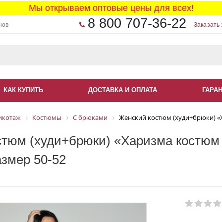
Мы открываем оптовые цены для всех!
8 800 707-36-22
нов
Заказать 
КАК КУПИТЬ
ДОСТАВКА И ОПЛАТА
ГАРА
икотаж
Костюмы
С брюками
Женский костюм (худи+брюки) «Х
тюм (худи+брюки) «Харизма костюм 
азмер 50-52