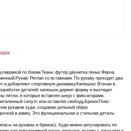
90694
улировкой по бокам.Ткань: футер двунитка пенье Фирча,
енный.Рукав: Реглан со вставками. По рукаву проходят два
т и добавляют спортивную динамику.Капюшон: Втачан в
 проработке деталей: капюшон держит форму и выглядит
ны петли, в которые вставлен шнур с фиксаторами.
риталенный силуэт или оставляя свободу.Брюки:Пояс:
ном рукавов худи, создавая цельный образ
рочкой в рамку. Это функциональная и стильная деталь:
пасы на рукавах и брюках). Худи можно регулировать по
ен для повседневной носки, прогулок, встреч с друзьями и