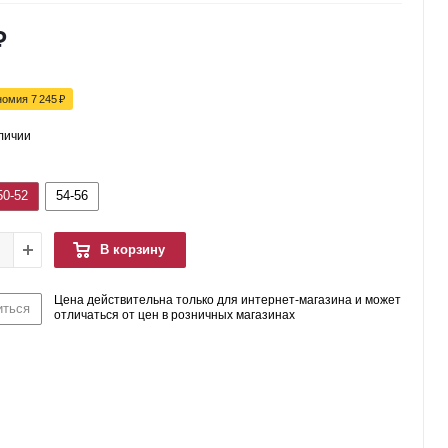
₽
номия
7 245
₽
аличии
50-52
54-56
В корзину
Цена действительна только для интернет-магазина и может
иться
отличаться от цен в розничных магазинах