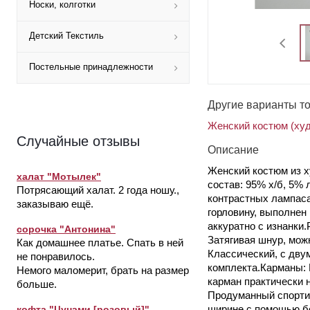
Носки, колготки
Детский Текстиль
Постельные принадлежности
Другие варианты т
Женский костюм (худ
Случайные отзывы
Описание
Женский костюм из х
халат "Мотылек"
состав: 95% х/б, 5%
Потрясающий халат. 2 года ношу.,
контрастных лампаса
заказываю ещё.
горловину, выполнен
аккуратно с изнанки
сорочка "Антонина"
Затягивая шнур, мож
Как домашнее платье. Спать в ней
Классический, с дву
не понравилось.
комплекта.Карманы: 
Немого маломерит, брать на размер
карман практически 
больше.
Продуманный спортив
ширине с помощью бо
кофта "Цунами [розовый]"