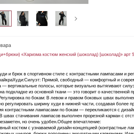
овара
и+брюки) «Харизма костюм женский (шоколад) [шоколад]» арт 
уди и брюк в спортивном стиле с контрастными лампасами и рег
 лайкраХуди:Силуэт: Прямой, свободный — комфортный и соврем
 — вертикальные полосы, которые визуально вытягивают силуэ
 на подкладке из основной ткани — это говорит о качественной
.Регулировка по бокам: В левом и правом боковых швах выполне
но регулировать ширину худи в нижней части, создавая более п
мя контрастными лампасами по бокам — перекликаются с дизай
В швах стачивания лампасов выполнен прорезной карман с отст
незаметен, но очень удобен.Общее впечатление:
ный костюм с узнаваемой дизайн-концепцией (контрастные лам
ковых шнуров, брюки дополнены аккуратными карманами. Идеал