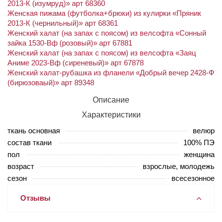
2013-К (изумруд)» арт 68360
Женская пижама (футболка+брюки) из кулирки «Пряник
2013-К (чернильный)» арт 68361
Женский халат (на запах с поясом) из велсофта «Сонный
зайка 1530-Вф (розовый)» арт 67881
Женский халат (на запах с поясом) из велсофта «Заяц
Аниме 2023-Вф (сиреневый)» арт 67878
Женский халат-рубашка из фланели «Добрый вечер 2428-Ф
(бирюзоваый)» арт 89348
Описание
Характеристики
ткань основная
велюр
состав ткани
100% ПЭ
пол
женщина
возраст
взрослые, молодежь
сезон
всесезонное
Отзывы