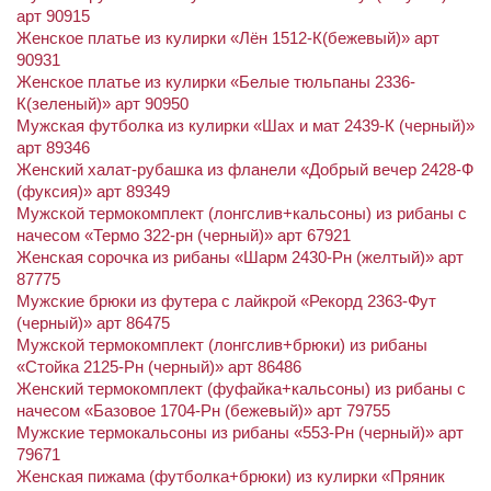
арт 90915
Женское платье из кулирки «Лён 1512-К(бежевый)» арт
90931
Женское платье из кулирки «Белые тюльпаны 2336-
К(зеленый)» арт 90950
Мужская футболка из кулирки «Шах и мат 2439-К (черный)»
арт 89346
Женский халат-рубашка из фланели «Добрый вечер 2428-Ф
(фуксия)» арт 89349
Мужской термокомплект (лонгслив+кальсоны) из рибаны с
начесом «Термо 322-рн (черный)» арт 67921
Женская сорочка из рибаны «Шарм 2430-Рн (желтый)» арт
87775
Мужские брюки из футера с лайкрой «Рекорд 2363-Фут
(черный)» арт 86475
Мужской термокомплект (лонгслив+брюки) из рибаны
«Стойка 2125-Рн (черный)» арт 86486
Женский термокомплект (фуфайка+кальсоны) из рибаны с
начесом «Базовое 1704-Рн (бежевый)» арт 79755
Мужские термокальсоны из рибаны «553-Рн (черный)» арт
79671
Женская пижама (футболка+брюки) из кулирки «Пряник