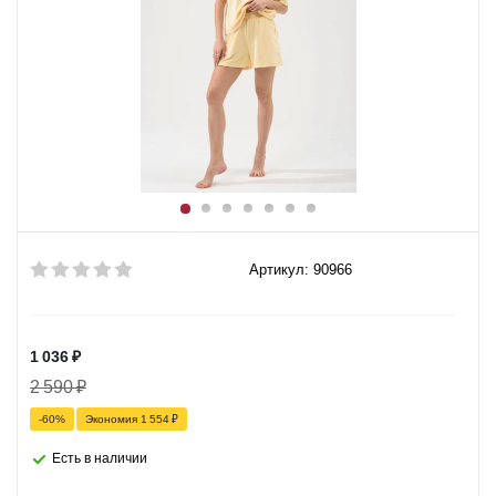
Артикул: 90966
1 036
₽
2 590
₽
-
60
%
Экономия
1 554
₽
Есть в наличии