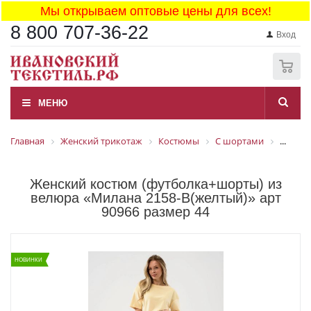
Мы открываем оптовые цены для всех!
8 800 707-36-22
Вход
0
МЕНЮ
Главная
Женский трикотаж
Костюмы
С шортами
...
Женский костюм (футболка+шорты) из
велюра «Милана 2158-В(желтый)» арт
90966 размер 44
НОВИНКИ