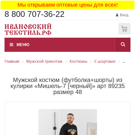
Мы открываем оптовые цены для всех!
8 800 707-36-22
Вход
0
МЕНЮ
Главная
Мужской трикотаж
Костюмы
С шортами
...
Мужской костюм (футболка+шорты) из
кулирки «Мишель-7 [черный]» арт 89235
размер 48