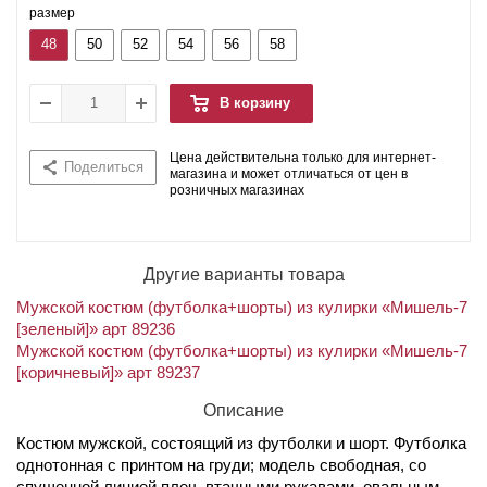
размер
48
50
52
54
56
58
В корзину
Цена действительна только для интернет-
Поделиться
магазина и может отличаться от цен в
розничных магазинах
Другие варианты товара
Мужской костюм (футболка+шорты) из кулирки «Мишель-7
[зеленый]» арт 89236
Мужской костюм (футболка+шорты) из кулирки «Мишель-7
[коричневый]» арт 89237
Описание
Костюм мужской, состоящий из футболки и шорт. Футболка
однотонная с принтом на груди; модель свободная, со
спущенной линией плеч, втачными рукавами, овальным