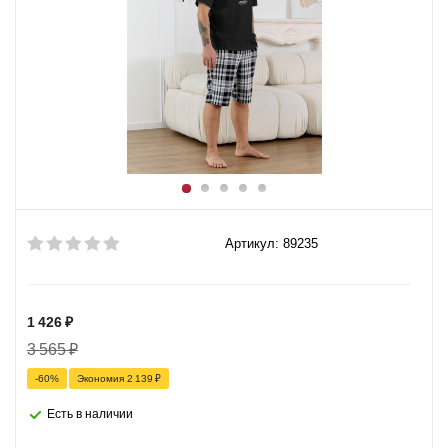
Артикул: 89235
1 426
₽
3 565
₽
-
60
%
Экономия
2 139
₽
Есть в наличии