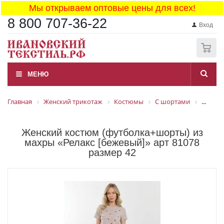
Мы открываем оптовые цены для всех!
8 800 707-36-22
Вход
0
МЕНЮ
Главная
Женский трикотаж
Костюмы
С шортами
...
Женский костюм (футболка+шорты) из
махры «Релакс [бежевый]» арт 81078
размер 42