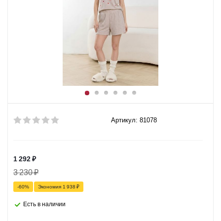
Артикул: 81078
1 292
₽
3 230
₽
-
60
%
Экономия
1 938
₽
Есть в наличии