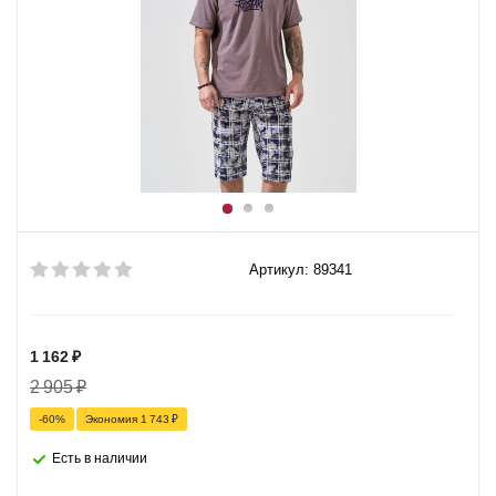
Артикул: 89341
1 162
₽
2 905
₽
-
60
%
Экономия
1 743
₽
Есть в наличии