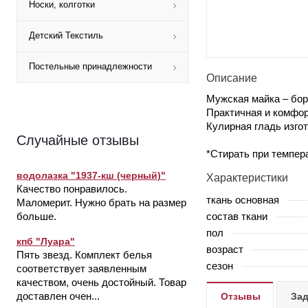
Носки, колготки
Детский Текстиль
Постельные принадлежности
Описание
Мужская майка – бор
Практичная и комфор
Кулирная гладь изго
Случайные отзывы
*Стирать при темпер
водолазка "1937-кш (черный)"
Характеристики
Качество понравилось.
ткань основная
Маломерит. Нужно брать на размер
состав ткани
больше.
пол
кпб "Луара"
возраст
Пять звезд. Комплект белья
сезон
соответствует заявленным
качеством, очень достойный. Товар
доставлен очен...
Отзывы
Зад