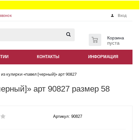
звонок
Вход
0
Корзина
пуста
НТИИ
КОНТАКТЫ
ИНФОРМАЦИЯ
из кулирки «павел [черный]» арт 90827
черный]» арт 90827 размер 58
Артикул: 90827