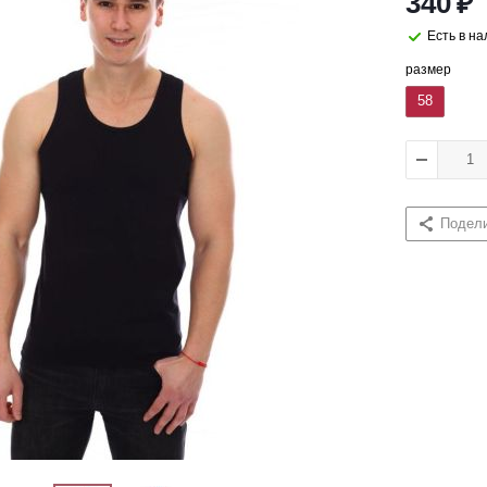
340
₽
Есть в н
размер
58
Подел