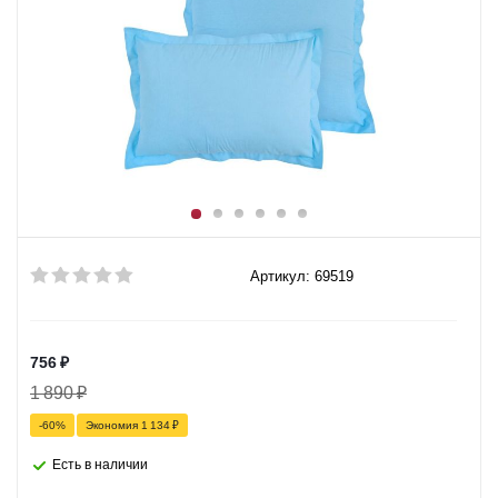
Артикул: 69519
756
₽
1 890
₽
-
60
%
Экономия
1 134
₽
Есть в наличии