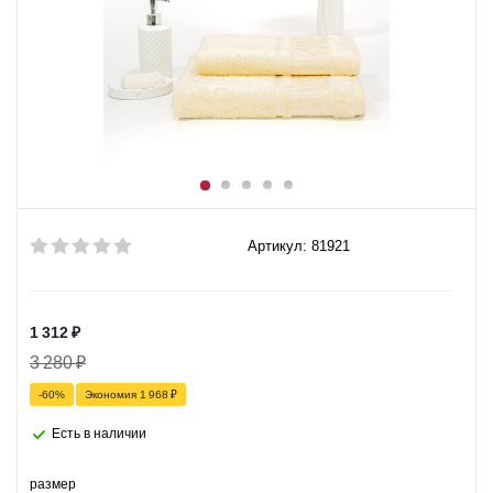
Артикул: 81921
1 312
₽
3 280
₽
-
60
%
Экономия
1 968
₽
Есть в наличии
размер