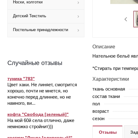
Носки, колготки
Детский Текстиль
Постельные принадлежности
Описание
Нательное бельё явл
Случайные отзывы
*Стирать при темпер
туника "783"
Характеристики
Цвет хаки. Не линяет, смотрится
ткань основная
хорошо, почти не мнется, но
состав ткани
конечно перед длиннее, но не
намного, ви...
пол
возраст
кофта "Свобода [зеленый]"
сезон
На мой 60й села отлично, даже
немножко стройнит)))
Отзывы
Зад
костюм "Линда [оливковый]"