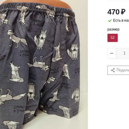
470
₽
Есть в н
размер
52
Подел