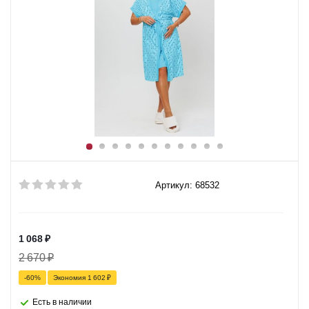
Артикул: 68532
1 068
₽
2 670
₽
-
60
%
Экономия
1 602
₽
Есть в наличии