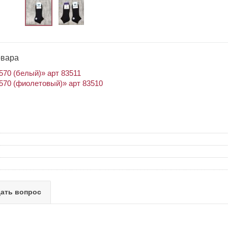
овара
70 (белый)» арт 83511
70 (фиолетовый)» арт 83510
ать вопрос