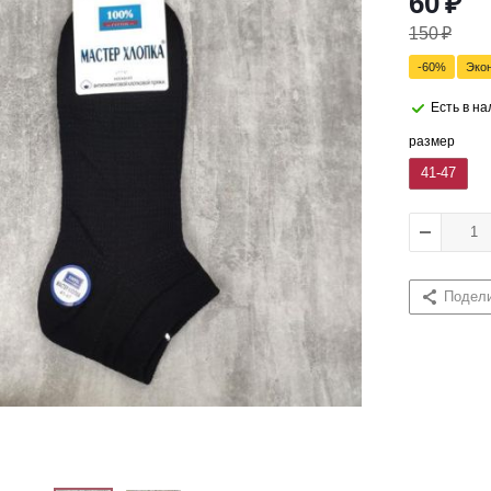
60
₽
150
₽
-
60
%
Эко
Есть в н
размер
41-47
Подел