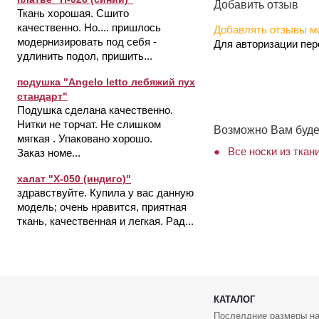
Добавить отзыв
Ткань хорошая. Сшито
качественно. Но.... пришлось
Добавлять отзывы мо
модернизировать под себя -
Для авторизации пе
удлинить подол, пришить...
подушка "Angelo letto лебяжий пух
стандарт"
Подушка сделана качественно.
Нитки не торчат. Не слишком
Возможно Вам буде
мягкая . Упаковано хорошо.
Все носки из ткан
Заказ номе...
халат "Х-050 (индиго)"
здравствуйте. Купила у вас данную
модель; очень нравится, приятная
ткань, качественная и легкая. Рад...
КАТАЛОГ
Послелдние размеры на