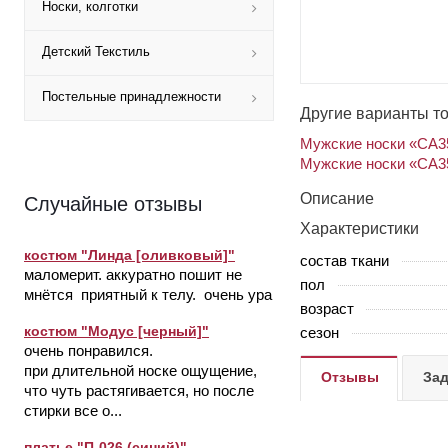
Носки, колготки
Детский Текстиль
Постельные принадлежности
Другие варианты т
Мужские носки «СА35
Мужские носки «СА35
Описание
Случайные отзывы
Характеристики
костюм "Линда [оливковый]"
состав ткани
маломерит. аккуратно пошит не
пол
мнётся приятный к телу. очень ура
возраст
костюм "Модус [черный]"
сезон
очень понравился.
при длительной носке ощущение,
Отзывы
Зад
что чуть растягивается, но после
стирки все о...
платье "П-026 (синий)"