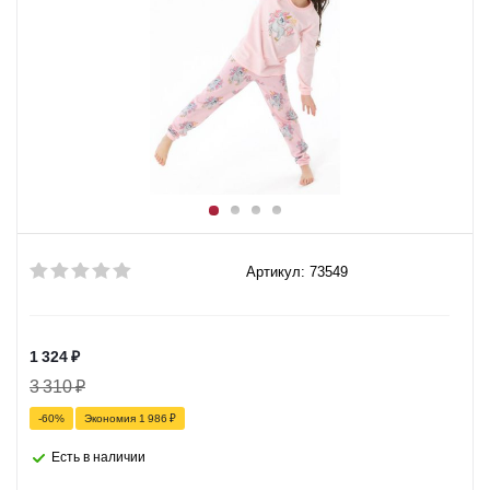
Артикул: 73549
1 324
₽
3 310
₽
-
60
%
Экономия
1 986
₽
Есть в наличии